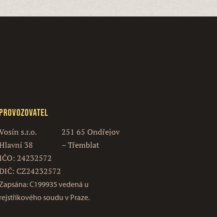
Provozovatel
Vosín s.r.o.
251 65 Ondřejov
Hlavní 38
– Třemblat
IČO: 24232572
DIČ: CZ24232572
Zapsána: C199935 vedená u
rejstříkového soudu v Praze.