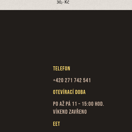
30,- Kč
Telefon
+420 271 742 541
Otevírací doba
Po až Pá 11 – 15:00 hod.
Víkend zavřeno
EET