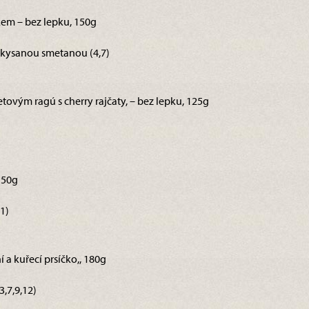
tkem – bez lepku, 150g
kysanou smetanou (4,7)
etovým ragú s cherry rajčaty, – bez lepku, 125g
 150g
1)
í a kuřecí prsíčko,, 180g
,7,9,12)