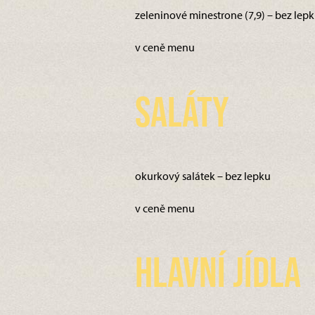
zeleninové minestrone (7,9) – bez lep
v ceně menu
Saláty
okurkový salátek – bez lepku
v ceně menu
Hlavní jídla