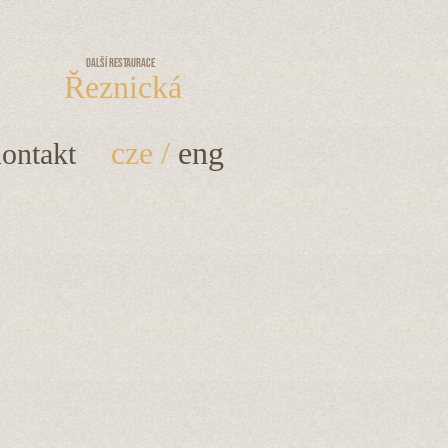
Další restaurace
Řeznická
cze
/
eng
ontakt