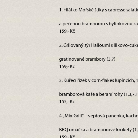
1. Filátko Mořské štiky s capresse salá
a pečenou bramborou s bylinkovou za
159,- Kč
2. Grilovaný sýr Halloumi s lilkovo-cuk
gratinované brambory (3,7)
159,- Kč
3. Kuřecí řízek v corn-flakes lupíncích,
bramborová kaše a beraní rohy (1,3,7,1
155,- Kč
4. „Mix-Grill“ – vepřová panenka, kachn
BBQ omáčka a bramborové krokety (1,3
159,- Kč