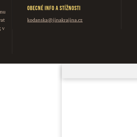
Obecné info a stížnosti
ímu
vat
kodanska@jinakrajina.cz
; v