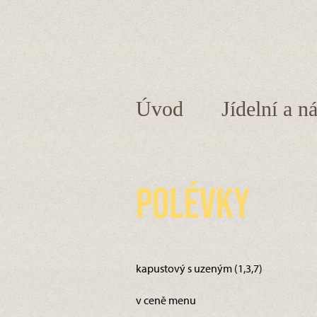
Úvod
Jídelní a n
Polévky
kapustový s uzeným (1,3,7)
v ceně menu