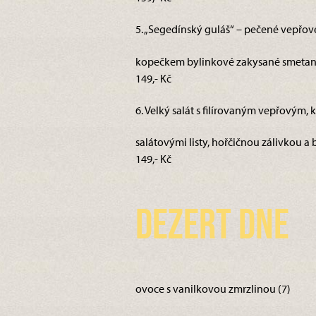
5. „Segedínský guláš“ – pečené vepřov
kopečkem bylinkové zakysané smetany
149,- Kč
6. Velký salát s filírovaným vepřovým, k
salátovými listy, hořčičnou zálivkou a 
149,- Kč
Dezert dne
ovoce s vanilkovou zmrzlinou (7)