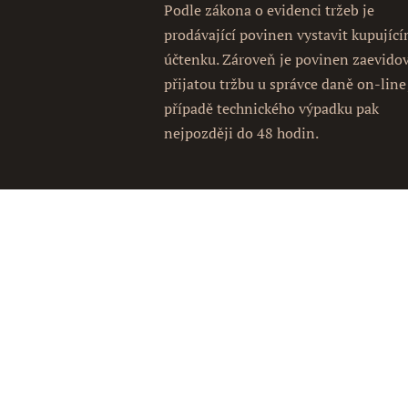
Podle zákona o evidenci tržeb je
prodávající povinen vystavit kupujíc
účtenku. Zároveň je povinen zaevido
přijatou tržbu u správce daně on-line
případě technického výpadku pak
nejpozději do 48 hodin.