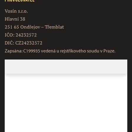
Vosín s.r.o.
Hlavní 38
251 65 Ondřejov – Třemblat
IČO: 24232572
DIČ: CZ24232572
Zapsána: C199935 vedená u rejstříkového soudu v Praze.