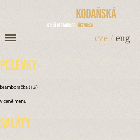
Kodaňská
Další restaurace
Řeznická
cze
/
eng
Polévky
bramboračka (1,9)
v ceně menu
Saláty