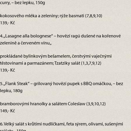
curry, – bez lepku, 150g
kokosového mléka a zeleniny; rýže basmati (7,8,9,10)
139,- Kč
4. „Lasagne alla bolognese“ – hovězí ragú dušené na kořenové
zelenině a červeném vínu,,
prokládané bylinkovým bešamelem, čerstvými vaječnými
těstovinami a parmazánem; Tzatziky salát (1,3,7,9,12)
139,- Kč
5. „Flank Steak“ – grilovaný hovězí pupek s BBQ omáčkou, – bez
lepku, 180g
bramborovými hranolky a salátem Coleslaw (3,9,10,12)
149,- Kč
6. Velký salát s krůtími nudličkami, feta sýrem, olivami, sušenými
rajčaty, , 150g