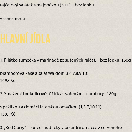
rajčatový salátek s majonézou (3,10) – bez lepku
v ceně menu
Hlavní jídla
1. Filátko sumečka v marinádě ze sušených rajčat, – bez lepku, 150g
bramborová kaše a salát Waldorf (3,4,7,8,9,10)
149,- Kč
2. Smažené brokolicové růžičky s vařenými brambory , 180g
s pažitkou a domácí tatarskou omáčkou (1,3,7,10,11)
139,- Kč
3. „Red Curry“ – kuřecí nudličky v pikantní omáčce z červeného