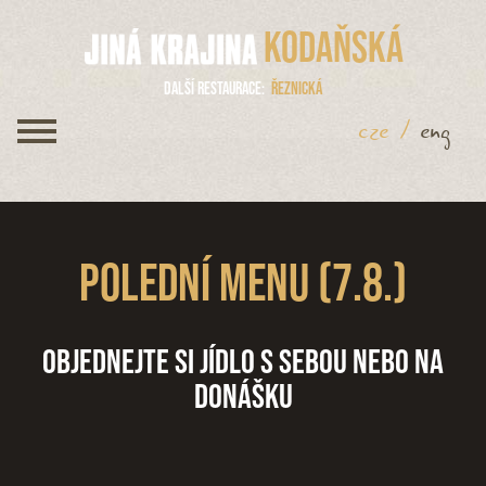
Kodaňská
Další restaurace
Řeznická
cze
/
eng
Polední menu (7.8.)
Objednejte si jídlo s sebou nebo na
donášku