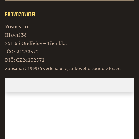
Provozovatel
Vosín s.r.o.
Hlavní 38
251 65 Ondřejov – Třemblat
IČO: 24232572
DIČ: CZ24232572
Zapsána: C199935 vedená u rejstříkového soudu v Praze.