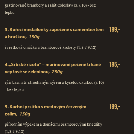
gratinované brambory a salát Coleslaw (3,7,10) - bez
lepku
189,-
3.
Kuřecí medailonky zapečené s camembertem
a hruškou,
150g
švestková omáčka a bramborové krokety (1,3,7,9,12)
185,-
4.
„Srbské rizoto“ – marinované pečené trhané
vepřové se zeleninou,
250g
rýží basmati, strouhaným sýrem a kyselou okurkou (7,10)
- bez lepku
189,-
5.
Kachní prsíčko s medovým červeným
zelím,
150g
přírodním výpekem a domácími bramborovými knedlíky
(1,3,7,9,12)