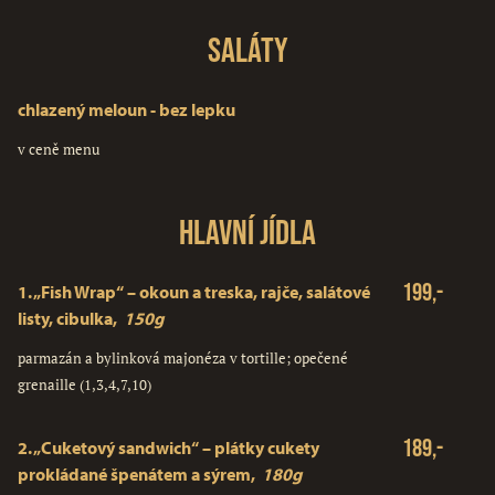
Saláty
chlazený meloun - bez lepku
v ceně menu
Hlavní jídla
199,-
1.
„Fish Wrap“ – okoun a treska, rajče, salátové
listy, cibulka,
150g
parmazán a bylinková majonéza v tortille; opečené
grenaille (1,3,4,7,10)
189,-
2.
„Cuketový sandwich“ – plátky cukety
prokládané špenátem a sýrem,
180g