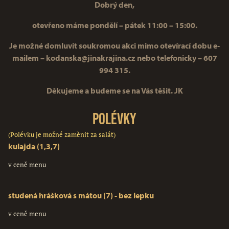
Dobrý den,
otevřeno máme pondělí – pátek 11:00 – 15:00.
Je možné domluvit soukromou akci mimo otevírací dobu e-
mailem – kodanska@jinakrajina.cz nebo telefonicky – 607
994 315.
Děkujeme a budeme se na Vás těšit. JK
Polévky
(Polévku je možné zaměnit za salát)
kulajda (1,3,7)
v ceně menu
studená hrášková s mátou (7) - bez lepku
v ceně menu