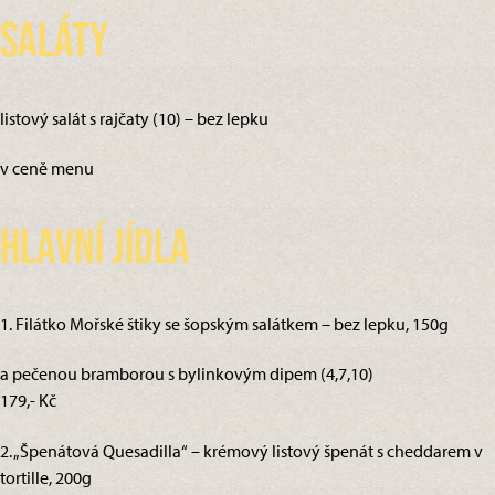
Saláty
listový salát s rajčaty (10) – bez lepku
v ceně menu
Hlavní jídla
1. Filátko Mořské štiky se šopským salátkem – bez lepku, 150g
a pečenou bramborou s bylinkovým dipem (4,7,10)
179,- Kč
2. „Špenátová Quesadilla“ – krémový listový špenát s cheddarem v
tortille, 200g