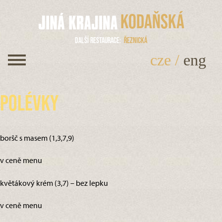
Kodaňská
Další restaurace
Řeznická
cze
/
eng
Polévky
boršč s masem (1,3,7,9)
v ceně menu
květákový krém (3,7) – bez lepku
v ceně menu