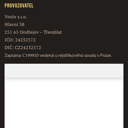
Provozovatel
Vosín s.r.o.
Hlavní 38
251 65 Ondřejov – Třemblat
IČO: 24232572
DIČ: CZ24232572
Zapsána: C199935 vedená u rejstříkového soudu v Praze.