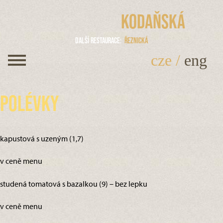
Kodaňská
Další restaurace
Řeznická
cze
/
eng
Polévky
kapustová s uzeným (1,7)
v ceně menu
studená tomatová s bazalkou (9) – bez lepku
v ceně menu