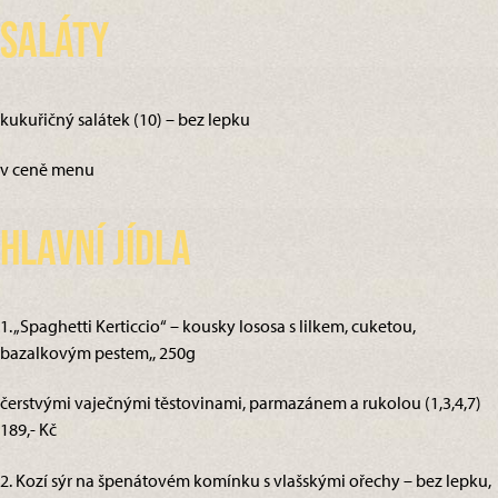
Saláty
kukuřičný salátek (10) – bez lepku
v ceně menu
Hlavní jídla
1. „Spaghetti Kerticcio“ – kousky lososa s lilkem, cuketou,
bazalkovým pestem,, 250g
čerstvými vaječnými těstovinami, parmazánem a rukolou (1,3,4,7)
189,- Kč
2. Kozí sýr na špenátovém komínku s vlašskými ořechy – bez lepku,