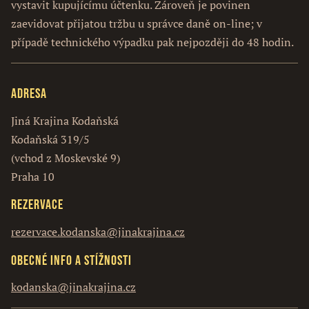
vystavit kupujícímu účtenku. Zároveň je povinen
zaevidovat přijatou tržbu u správce daně on-line; v
případě technického výpadku pak nejpozději do 48 hodin.
Adresa
Jiná Krajina Kodaňská
Kodaňská 319/5
(vchod z Moskevské 9)
Praha 10
Rezervace
rezervace.kodanska@jinakrajina.cz
Obecné info a stížnosti
kodanska@jinakrajina.cz