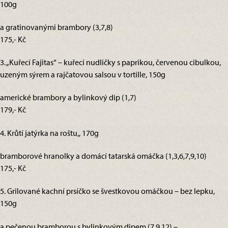
100g
a gratinovanými brambory (3,7,8)
175,- Kč
3. „Kuřecí Fajitas“ – kuřecí nudličky s paprikou, červenou cibulkou,
uzeným sýrem a rajčatovou salsou v tortille, 150g
americké brambory a bylinkový dip (1,7)
179,- Kč
4. Krůtí jatýrka na roštu,, 170g
bramborové hranolky a domácí tatarská omáčka (1,3,6,7,9,10)
175,- Kč
5. Grilované kachní prsíčko se švestkovou omáčkou – bez lepku,
150g
a pečenou bramborou s bylinkovým dipem (7,9,12) –