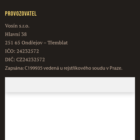
Provozovatel
Vosín s.r.o.
Hlavní 38
251 65 Ondřejov – Třemblat
IČO: 24232572
DIČ: CZ24232572
Zapsána: C199935 vedená u rejstříkového soudu v Praze.