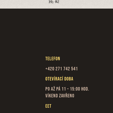
39,- Kč
Telefon
+420 271 742 541
Otevírací doba
Po až Pá 11 – 15:00 hod.
Víkend zavřeno
EET