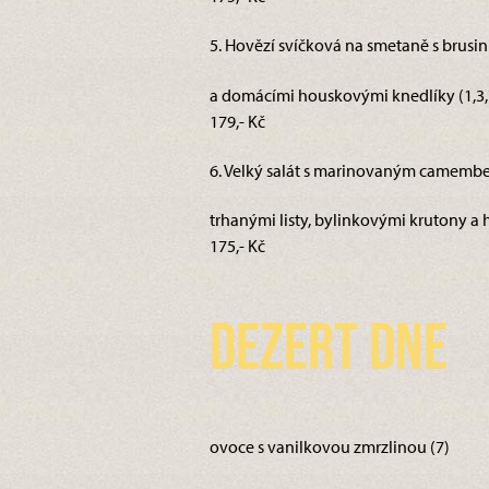
5. Hovězí svíčková na smetaně s brus
a domácími houskovými knedlíky (1,3,7
179,- Kč
6. Velký salát s marinovaným camember
trhanými listy, bylinkovými krutony a h
175,- Kč
Dezert dne
ovoce s vanilkovou zmrzlinou (7)