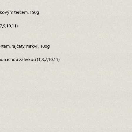
inkovým terčem, 150g
,9,10,11)
tem, rajčaty, mrkví,, 100g
ořčičnou zálivkou (1,3,7,10,11)