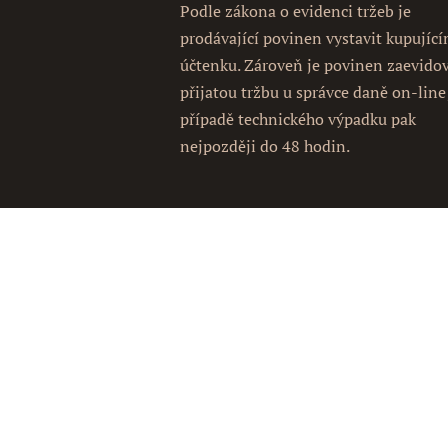
Podle zákona o evidenci tržeb je
prodávající povinen vystavit kupujíc
účtenku. Zároveň je povinen zaevido
přijatou tržbu u správce daně on-line
případě technického výpadku pak
nejpozději do 48 hodin.