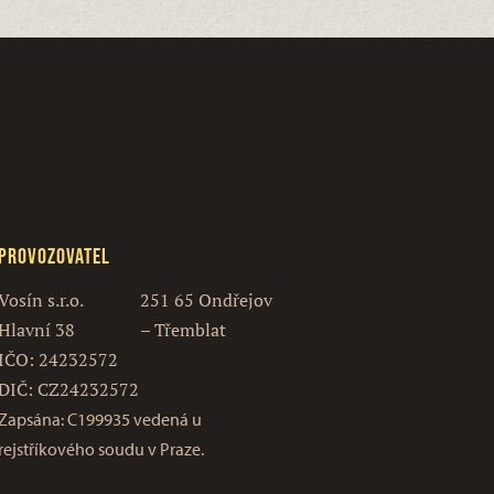
Provozovatel
Vosín s.r.o.
251 65 Ondřejov
Hlavní 38
– Třemblat
IČO: 24232572
DIČ: CZ24232572
Zapsána: C199935 vedená u
rejstříkového soudu v Praze.