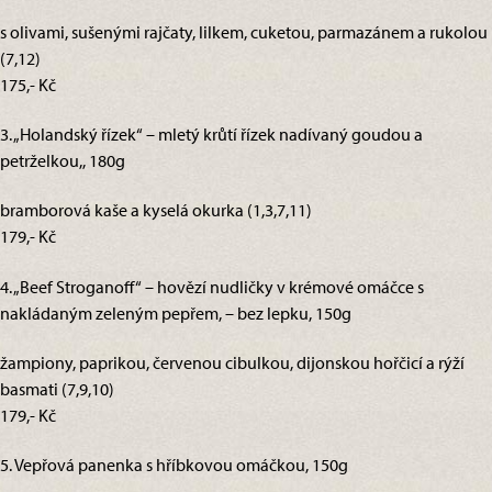
s olivami, sušenými rajčaty, lilkem, cuketou, parmazánem a rukolou
(7,12)
175,- Kč
3. „Holandský řízek“ – mletý krůtí řízek nadívaný goudou a
petrželkou,, 180g
bramborová kaše a kyselá okurka (1,3,7,11)
179,- Kč
4. „Beef Stroganoff“ – hovězí nudličky v krémové omáčce s
nakládaným zeleným pepřem, – bez lepku, 150g
žampiony, paprikou, červenou cibulkou, dijonskou hořčicí a rýží
basmati (7,9,10)
179,- Kč
5. Vepřová panenka s hříbkovou omáčkou, 150g