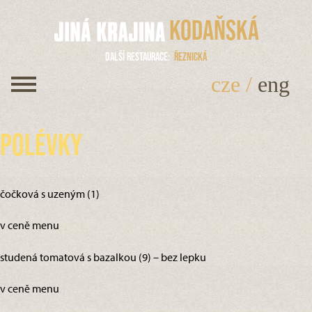
Kodaňská
Další restaurace
Řeznická
cze
/
eng
Polévky
čočková s uzeným (1)
v ceně menu
studená tomatová s bazalkou (9) – bez lepku
v ceně menu