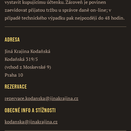
vystavit kupujícímu účtenku. Zároveň je povinen
zaevidovat přijatou tržbu u správce daně on-line; v
případě technického výpadku pak nejpozději do 48 hodin.
Adresa
Jiná Krajina Kodaňská
Kodaňská 319/5
(vchod z Moskevské 9)
Praha 10
Rezervace
rezervace.kodanska@jinakrajina.cz
Obecné info a stížnosti
kodanska@jinakrajina.cz