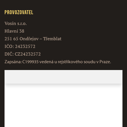
Provozovatel
Vosín s.r.o.
Hlavní 38
251 65 Ondřejov – Třemblat
IČO: 24232572
DIČ: CZ24232572
Zapsána: C199935 vedená u rejstříkového soudu v Praze.