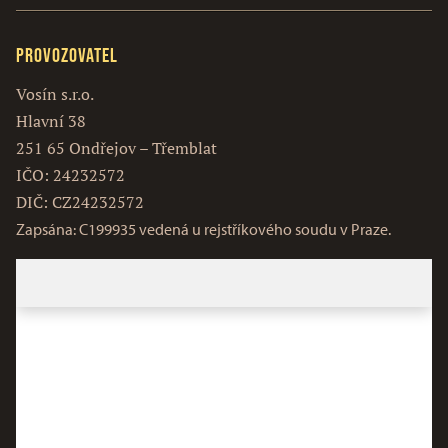
Provozovatel
Vosín s.r.o.
Hlavní 38
251 65 Ondřejov – Třemblat
IČO: 24232572
DIČ: CZ24232572
Zapsána: C199935 vedená u rejstříkového soudu v Praze.