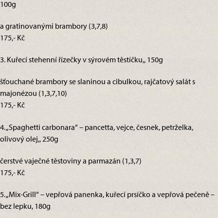
100g
a gratinovanými brambory (3,7,8)
175,- Kč
3. Kuřecí stehenní řízečky v sýrovém těstíčku,, 150g
šťouchané brambory se slaninou a cibulkou, rajčatový salát s
majonézou (1,3,7,10)
175,- Kč
4. „Spaghetti carbonara“ – pancetta, vejce, česnek, petrželka,
olivový olej,, 250g
čerstvé vaječné těstoviny a parmazán (1,3,7)
175,- Kč
5. „Mix-Grill“ – vepřová panenka, kuřecí prsíčko a vepřová pečeně –
bez lepku, 180g