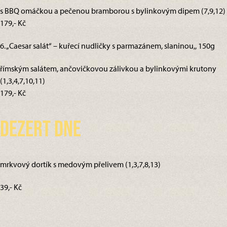
s BBQ omáčkou a pečenou bramborou s bylinkovým dipem (7,9,12)
179,- Kč
6. „Caesar salát“ – kuřecí nudličky s parmazánem, slaninou,, 150g
římským salátem, ančovičkovou zálivkou a bylinkovými krutony
(1,3,4,7,10,11)
179,- Kč
Dezert dne
mrkvový dortík s medovým přelivem (1,3,7,8,13)
39,- Kč