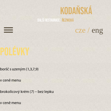
Kodaňská
Další restaurace
Řeznická
cze
/
eng
Polévky
boršč s uzeným (1,3,7,9)
v ceně menu
brokolicový krém (7) – bez lepku
v ceně menu