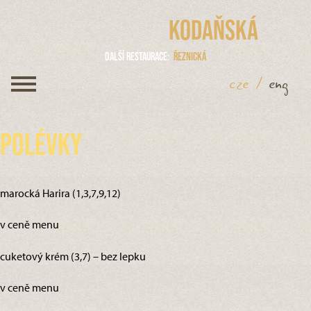
Kodaňská
Další restaurace
Řeznická
cze
/
eng
Polévky
marocká Harira (1,3,7,9,12)
v ceně menu
cuketový krém (3,7) – bez lepku
v ceně menu