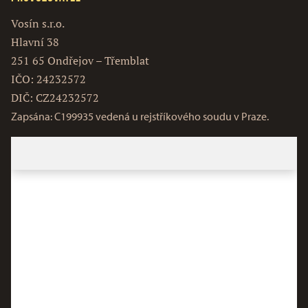
Vosín s.r.o.
Hlavní 38
251 65 Ondřejov – Třemblat
IČO: 24232572
DIČ: CZ24232572
Zapsána: C199935 vedená u rejstříkového soudu v Praze.