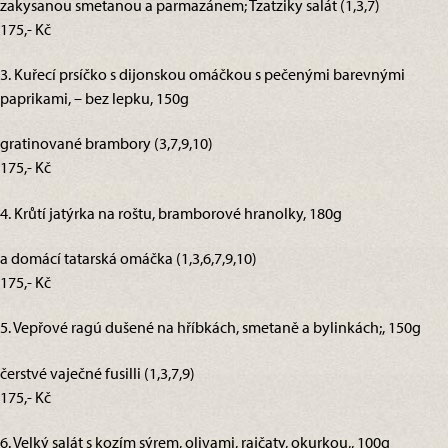
zakysanou smetanou a parmazánem; Tzatziky salát (1,3,7)
175,- Kč
3. Kuřecí prsíčko s dijonskou omáčkou s pečenými barevnými
paprikami, – bez lepku, 150g
gratinované brambory (3,7,9,10)
175,- Kč
4. Krůtí jatýrka na roštu, bramborové hranolky, 180g
a domácí tatarská omáčka (1,3,6,7,9,10)
175,- Kč
5. Vepřové ragú dušené na hříbkách, smetaně a bylinkách;, 150g
čerstvé vaječné fusilli (1,3,7,9)
175,- Kč
6. Velký salát s kozím sýrem, olivami, rajčaty, okurkou,, 100g