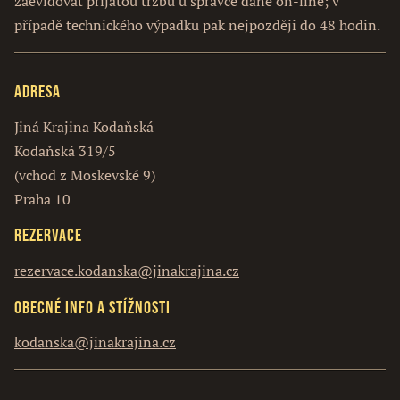
zaevidovat přijatou tržbu u správce daně on-line; v
případě technického výpadku pak nejpozději do 48 hodin.
Adresa
Jiná Krajina Kodaňská
Kodaňská 319/5
(vchod z Moskevské 9)
Praha 10
Rezervace
rezervace.kodanska@jinakrajina.cz
Obecné info a stížnosti
kodanska@jinakrajina.cz