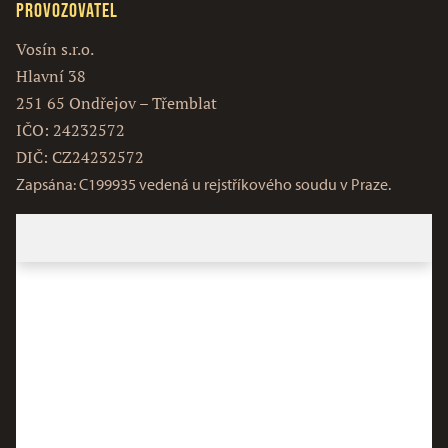
Provozovatel
Vosín s.r.o.
Hlavní 38
251 65 Ondřejov – Třemblat
IČO: 24232572
DIČ: CZ24232572
Zapsána: C199935 vedená u rejstříkového soudu v Praze.