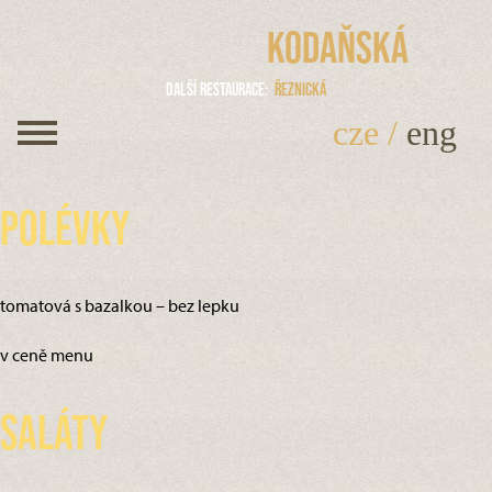
Kodaňská
Další restaurace
Řeznická
cze
/
eng
Polévky
tomatová s bazalkou – bez lepku
v ceně menu
Saláty