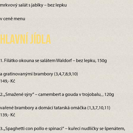
mrkvový salát s jablky – bez lepku
v ceně menu
Hlavní jídla
1. Filátko okouna se salátem Waldorf – bez lepku, 150g
a gratinovanými brambory (3,4,7,8,9,10)
149,- Kč
2. „Smažené sýry“ – camembert a gouda v trojobalu, , 120g
vařené brambory a domácí tatarská omáčka (1,3,7,10,11)
139,- Kč
3. „Spaghetti con pollo e spinaci“ – kuřecí nudličky se špenátem,