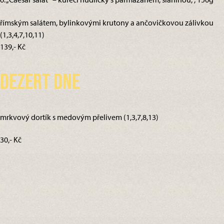
římským salátem, bylinkovými krutony a ančovičkovou zálivkou
(1,3,4,7,10,11)
139,- Kč
Dezert dne
mrkvový dortík s medovým přelivem (1,3,7,8,13)
30,- Kč