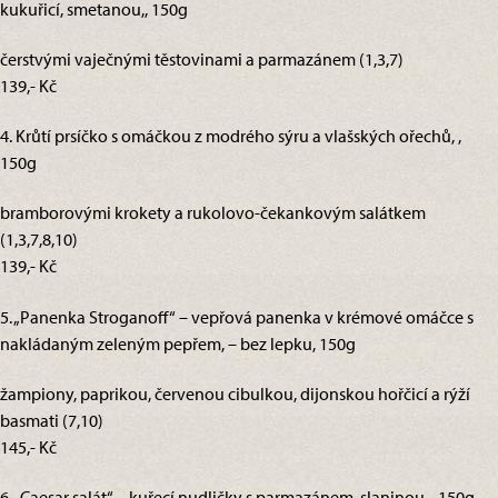
kukuřicí, smetanou,, 150g
čerstvými vaječnými těstovinami a parmazánem (1,3,7)
139,- Kč
4. Krůtí prsíčko s omáčkou z modrého sýru a vlašských ořechů, ,
150g
bramborovými krokety a rukolovo-čekankovým salátkem
(1,3,7,8,10)
139,- Kč
5. „Panenka Stroganoff“ – vepřová panenka v krémové omáčce s
nakládaným zeleným pepřem, – bez lepku, 150g
žampiony, paprikou, červenou cibulkou, dijonskou hořčicí a rýží
basmati (7,10)
145,- Kč
6. „Caesar salát“ – kuřecí nudličky s parmazánem, slaninou, , 150g