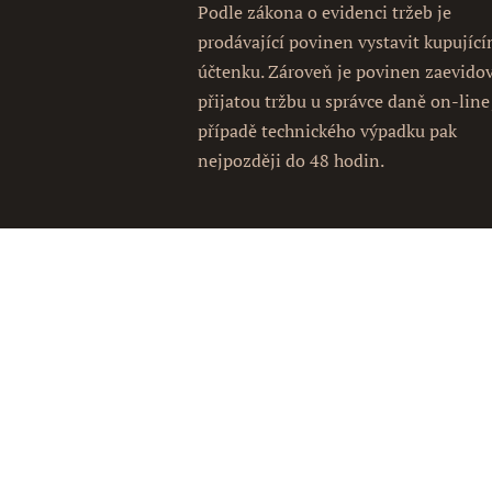
Podle zákona o evidenci tržeb je
prodávající povinen vystavit kupujíc
účtenku. Zároveň je povinen zaevido
přijatou tržbu u správce daně on-line
případě technického výpadku pak
nejpozději do 48 hodin.