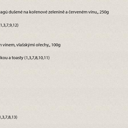
í ragú dušené na kořenové zelenině a červeném vínu,, 250g
,3,7,9,12)
m vínem, vlašskými ořechy,, 100g
kou a toasty (1,3,7,8,10,11)
3,7,8,13)