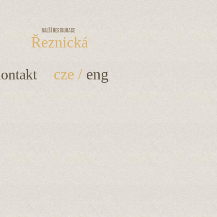
Další restaurace
Řeznická
cze
/
eng
ontakt