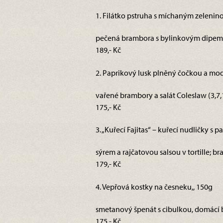
1. Filátko pstruha s míchaným zelenin
pečená brambora s bylinkovým dipem 
189,- Kč
2. Paprikový lusk plněný čočkou a mod
vařené brambory a salát Coleslaw (3,7,
175,- Kč
3. „Kuřecí Fajitas“ – kuřecí nudličky s 
sýrem a rajčatovou salsou v tortille; 
179,- Kč
4. Vepřová kostky na česneku,, 150g
smetanový špenát s cibulkou, domácí 
175,- Kč