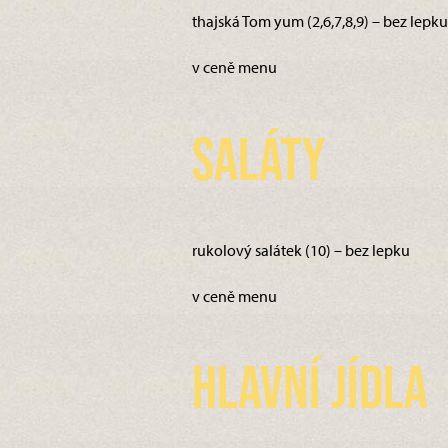
thajská Tom yum (2,6,7,8,9) – bez lepku
v ceně menu
Saláty
rukolový salátek (10) – bez lepku
v ceně menu
Hlavní jídla