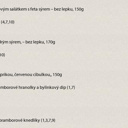
ovým salátkem s feta sýrem – bez lepku, 150g
(4,7,10)
rým sýrem, – bez lepku, 170g
10)
paprikou, červenou cibulkou,, 150g
bramborové hranolky a bylinkový dip (1,7)
bramborové knedlíky (1,3,7,9)