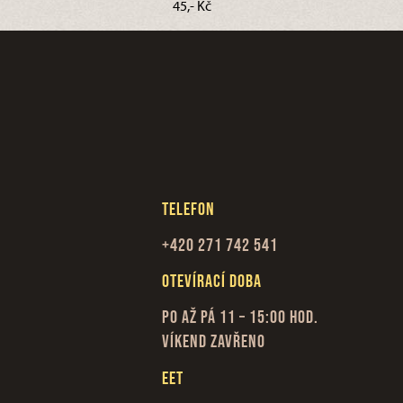
45,- Kč
Telefon
+420 271 742 541
Otevírací doba
Po až Pá 11 – 15:00 hod.
Víkend zavřeno
EET