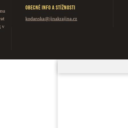
Obecné info a stížnosti
ímu
vat
kodanska@jinakrajina.cz
; v