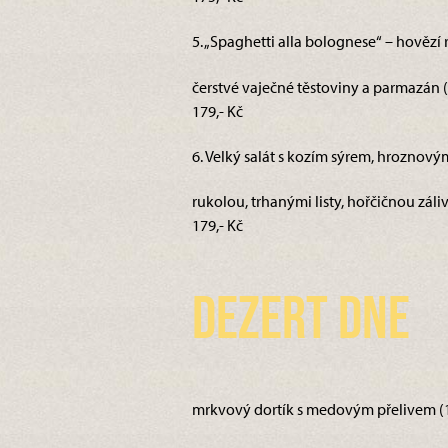
5. „Spaghetti alla bolognese“ – hověz
čerstvé vaječné těstoviny a parmazán (1
179,- Kč
6. Velký salát s kozím sýrem, hroznový
rukolou, trhanými listy, hořčičnou záliv
179,- Kč
Dezert dne
mrkvový dortík s medovým přelivem (1,