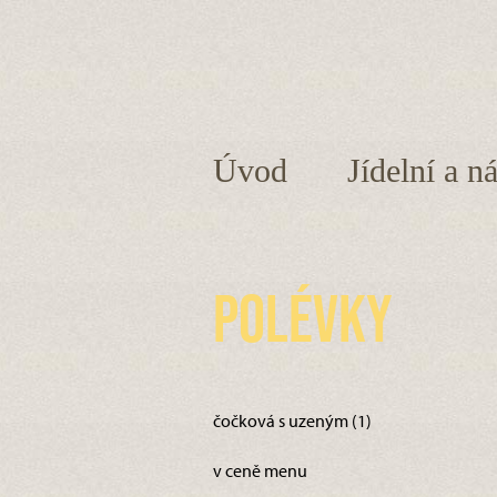
Úvod
Jídelní a n
Polévky
čočková s uzeným (1)
v ceně menu