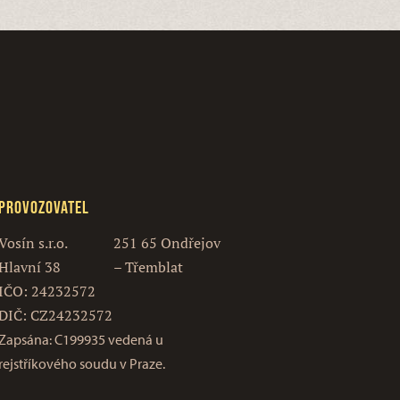
Provozovatel
Vosín s.r.o.
251 65 Ondřejov
Hlavní 38
– Třemblat
IČO: 24232572
DIČ: CZ24232572
Zapsána: C199935 vedená u
rejstříkového soudu v Praze.