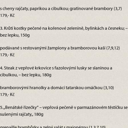
s cherry rajčaty, paprikou a cibulkou; gratinované brambory (3,7)
179,- Kč
3. Krůtí kostky pečené na kořenové zelenině, bylinkách a česneku; –
bez lepku, 150g
podávané s restovanými žampiony a bramborovou kaší (7,9,12)
179,- Kč
4. Steak z vepřové krkovice s fazolovými lusky se slaninou a
cibulkou, – bez lepku, 180g
bramborovými hranolky a domácí tatarskou omáčkou (3,10)
179,- Kč
5. „Benátské řízečky“ – vepřová pečeně v parmazánovém těstíčku se
sušenými rajčaty,, 180g
grenaille brambůrky a zelný salát s majonézou (1,3,7,10)