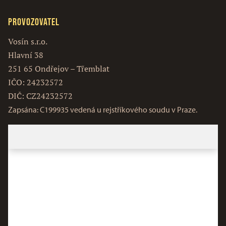
Provozovatel
Vosín s.r.o.
Hlavní 38
251 65 Ondřejov – Třemblat
IČO: 24232572
DIČ: CZ24232572
Zapsána: C199935 vedená u rejstříkového soudu v Praze.