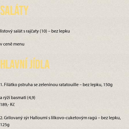
Saláty
listový salát s rajčaty (10) – bez lepku
v ceně menu
Hlavní jídla
1. Filátko pstruha se zeleninou ratatouille – bez lepku, 150g
a rýží basmati (4,9)
189,- Kč
2. Grilovaný sýr Halloumi s lilkovo-cuketovým ragú – bez lepku,
125g