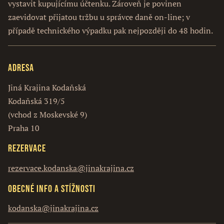
vystavit kupujícímu účtenku. Zároveň je povinen
zaevidovat přijatou tržbu u správce daně on-line; v
případě technického výpadku pak nejpozději do 48 hodin.
Adresa
Jiná Krajina Kodaňská
Kodaňská 319/5
(vchod z Moskevské 9)
Praha 10
Rezervace
rezervace.kodanska@jinakrajina.cz
Obecné info a stížnosti
kodanska@jinakrajina.cz