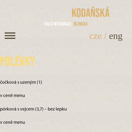
Kodaňská
Další restaurace
Řeznická
cze
/
eng
Polévky
čočková s uzeným (1)
v ceně menu
pórková s vejcem (3,7) – bez lepku
v ceně menu