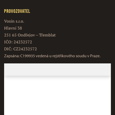
Provozovatel
Vosín s.r.o.
Hlavní 38
251 65 Ondřejov – Třemblat
IČO: 24232572
DIČ: CZ24232572
Zapsána: C199935 vedená u rejstříkového soudu v Praze.