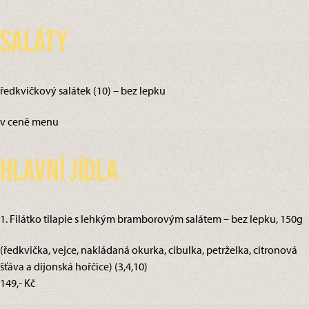
Saláty
ředkvičkový salátek (10) – bez lepku
v ceně menu
Hlavní jídla
1. Filátko tilapie s lehkým bramborovým salátem – bez lepku, 150g
(ředkvička, vejce, nakládaná okurka, cibulka, petrželka, citronová
šťáva a dijonská hořčice) (3,4,10)
149,- Kč