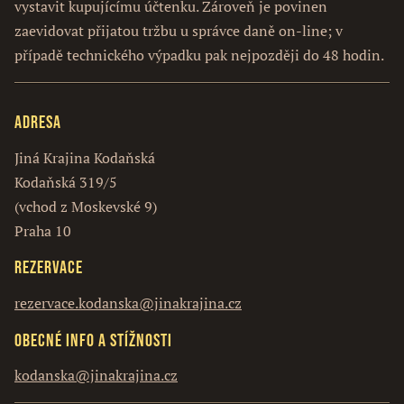
vystavit kupujícímu účtenku. Zároveň je povinen
zaevidovat přijatou tržbu u správce daně on-line; v
případě technického výpadku pak nejpozději do 48 hodin.
Adresa
Jiná Krajina Kodaňská
Kodaňská 319/5
(vchod z Moskevské 9)
Praha 10
Rezervace
rezervace.kodanska@jinakrajina.cz
Obecné info a stížnosti
kodanska@jinakrajina.cz