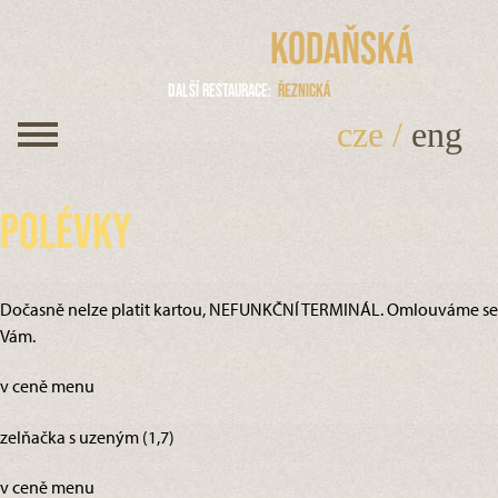
Kodaňská
Další restaurace
Řeznická
cze
/
eng
Polévky
Dočasně nelze platit kartou, NEFUNKČNÍ TERMINÁL. Omlouváme se
Vám.
v ceně menu
zelňačka s uzeným (1,7)
v ceně menu