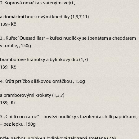
2. Koprová omáčka s vařenými vejci ,
a domácími houskovými knedlíky (1,3,7,11)
139,- Kč
3. „Kuřecí Quesadillas“ – kuřecí nudličky se špenátem a cheddarem
v tortille, , 150g
bramborové hranolky a bylinkový dip (1,7)
139,- Kč
4. Krůtí prsíčko s liškovou omáčkou , 150g
a bramborovými krokety (1,3,7)
139,- Kč
5. „Chilli con carne“ – hovězí nudličky s fazolemi a chilli papričkami,
– bez lepku, 150g
rýže, nachos lupínky a bylinková zakysaná smetana (7,9)