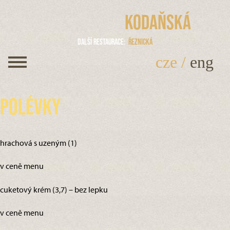
Kodaňská
Další restaurace
Řeznická
cze
/
eng
Polévky
hrachová s uzeným (1)
v ceně menu
cuketový krém (3,7) – bez lepku
v ceně menu