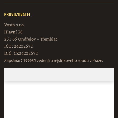
Provozovatel
Vosín s.r.o.
Hlavní 38
251 65 Ondřejov – Třemblat
IČO: 24232572
DIČ: CZ24232572
Zapsána: C199935 vedená u rejstříkového soudu v Praze.