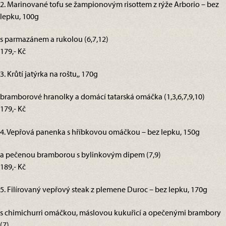
2. Marinované tofu se žampionovým risottem z rýže Arborio – bez
lepku, 100g
s parmazánem a rukolou (6,7,12)
179,- Kč
3. Krůtí jatýrka na roštu,, 170g
bramborové hranolky a domácí tatarská omáčka (1,3,6,7,9,10)
179,- Kč
4. Vepřová panenka s hříbkovou omáčkou – bez lepku, 150g
a pečenou bramborou s bylinkovým dipem (7,9)
189,- Kč
5. Filírovaný vepřový steak z plemene Duroc – bez lepku, 170g
s chimichurri omáčkou, máslovou kukuřicí a opečenými brambory
(7)