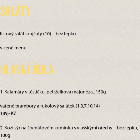
Saláty
listový salát s rajčaty (10) – bez lepku
v ceně menu
Hlavní jídla
1. Kalamáry v těstíčku, petrželková majonéza,, 150g
vařené brambory a rukolový salátek (1,3,7,10,14)
189,- Kč
2. Kozí sýr na špenátovém komínku s vlašskými ořechy – bez lepku,
100g