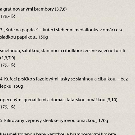
a gratinovanými brambory (3,7,8)
179,- Kč
3. „Kuře na paprice“ – kuřecí stehenní medailonky v omáčce se
sladkou paprikou,, 150g
smetanou, šalotkou, slaninou a cibulkou; čerstvé vaječné fusilli
(1,3,7,9)
179,- Kč
4. Kuřecí prsíčko s fazolovými lusky se slaninou a cibulkou, – bez
lepku, 150g
opečenými grenaillemi a domácí tatarskou omáčkou (3,10)
179,- Kč
5. Filírovaný vepřový steak se sýrovou omáčkou,, 170g
karamelizovanou baby karotkou a bramborovými krokety