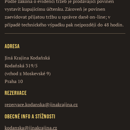
Podle zákona o evidenci tržeb je prodávající povinen
vystavit kupujícímu účtenku. Zároveň je povinen
zaevidovat přijatou tržbu u správce daně on-line; v
případě technického výpadku pak nejpozději do 48 hodin.
Adresa
Jiná Krajina Kodaňská
Kodaňská 319/5
(vchod z Moskevské 9)
Praha 10
Rezervace
rezervace.kodanska@jinakrajina.cz
Obecné info a stížnosti
kodanska@jinakrajina.cz