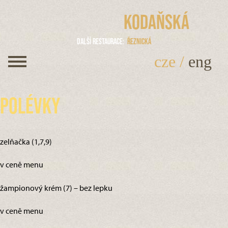
Kodaňská
Další restaurace
Řeznická
cze
/
eng
Polévky
zelňačka (1,7,9)
v ceně menu
žampionový krém (7) – bez lepku
v ceně menu