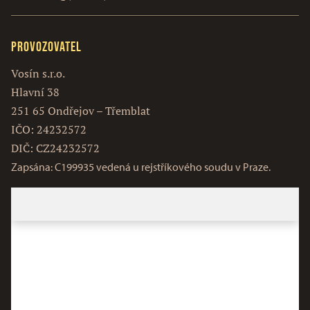
Provozovatel
Vosín s.r.o.
Hlavní 38
251 65 Ondřejov – Třemblat
IČO: 24232572
DIČ: CZ24232572
Zapsána: C199935 vedená u rejstříkového soudu v Praze.