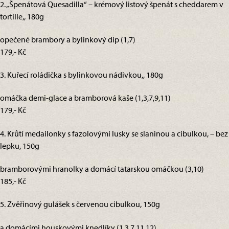
2. „Špenátová Quesadilla“ – krémový listový špenát s cheddarem v
tortille,, 180g
opečené brambory a bylinkový dip (1,7)
179,- Kč
3. Kuřecí roládička s bylinkovou nádivkou,, 180g
omáčka demi-glace a bramborová kaše (1,3,7,9,11)
179,- Kč
4. Krůtí medailonky s fazolovými lusky se slaninou a cibulkou, – bez
lepku, 150g
bramborovými hranolky a domácí tatarskou omáčkou (3,10)
185,- Kč
5. Zvěřinový gulášek s červenou cibulkou, 150g
a domácími houskovými knedlíky (1,3,7,11,12)