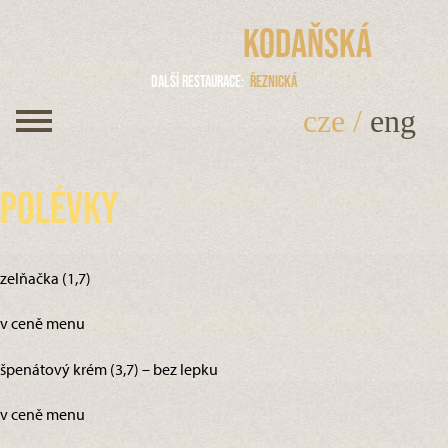
Kodaňská
Další restaurace
Řeznická
cze
/
eng
Polévky
zelňačka (1,7)
v ceně menu
špenátový krém (3,7) – bez lepku
v ceně menu