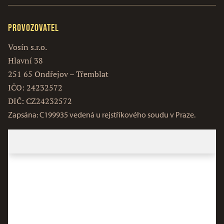
Provozovatel
Vosín s.r.o.
Hlavní 38
251 65 Ondřejov – Třemblat
IČO: 24232572
DIČ: CZ24232572
Zapsána: C199935 vedená u rejstříkového soudu v Praze.