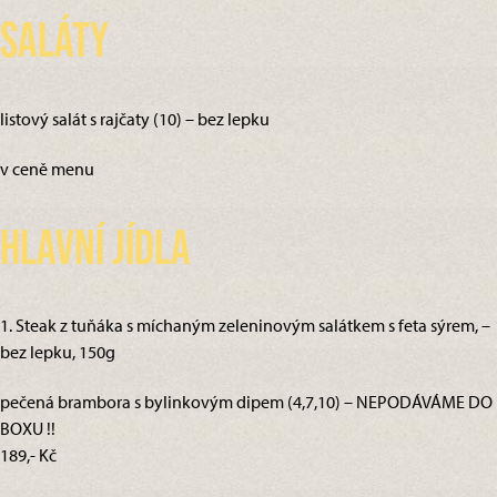
Saláty
listový salát s rajčaty (10) – bez lepku
v ceně menu
Hlavní jídla
1. Steak z tuňáka s míchaným zeleninovým salátkem s feta sýrem, –
bez lepku, 150g
pečená brambora s bylinkovým dipem (4,7,10) – NEPODÁVÁME DO
BOXU !!
189,- Kč