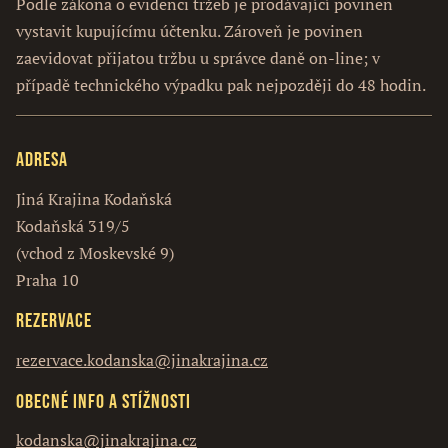
Podle zákona o evidenci tržeb je prodávající povinen
vystavit kupujícímu účtenku. Zároveň je povinen
zaevidovat přijatou tržbu u správce daně on-line; v
případě technického výpadku pak nejpozději do 48 hodin.
Adresa
Jiná Krajina Kodaňská
Kodaňská 319/5
(vchod z Moskevské 9)
Praha 10
Rezervace
rezervace.kodanska@jinakrajina.cz
Obecné info a stížnosti
kodanska@jinakrajina.cz