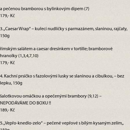
a pečenou bramborou s bylinkovým dipem (7)
179,- Kč
3. „Caesar Wrap“ – kuřecí nudličky s parmazánem, slaninou, rajčaty,
150g
římským salátem a caesar dresinkem v tortille; bramborové
hranolky (1,3,4,7,10)
179,- Kč
4. Kachní prsíčko s fazolovými lusky se slaninou a cibulkou, – bez
lepku, 150g
šalotkovou omáčkou a opečenými brambory (9,12) –
NEPODÁVÁME DO BOXU !!
189,- Kč
5. „Vepřo-knedlo-zelo“ – pečené vepřové s bílým kysaným zelím,,
150g