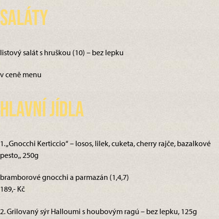
Saláty
listový salát s hruškou (10) – bez lepku
v ceně menu
Hlavní jídla
1. „Gnocchi Kerticcio“ – losos, lilek, cuketa, cherry rajče, bazalkové
pesto,, 250g
bramborové gnocchi a parmazán (1,4,7)
189,- Kč
2. Grilovaný sýr Halloumi s houbovým ragú – bez lepku, 125g