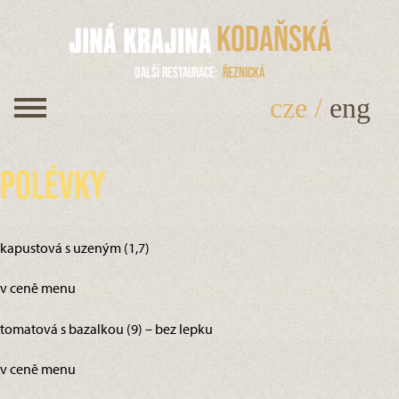
Kodaňská
Další restaurace
Řeznická
cze
/
eng
Polévky
kapustová s uzeným (1,7)
v ceně menu
tomatová s bazalkou (9) – bez lepku
v ceně menu