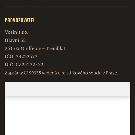
Provozovatel
Vosín s.r.o.
Hlavní 38
251 65 Ondřejov – Třemblat
IČO: 24232572
DIČ: CZ24232572
Zapsána: C199935 vedená u rejstříkového soudu v Praze.