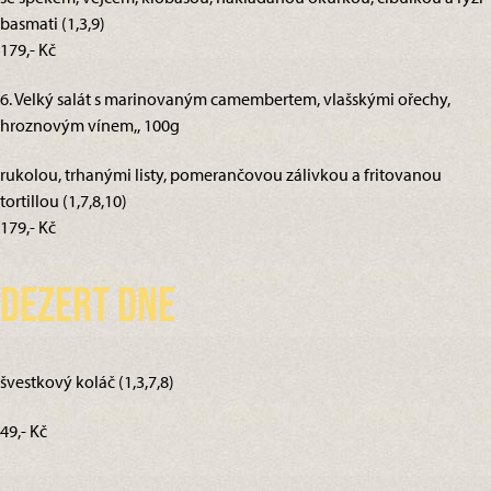
basmati (1,3,9)
179,- Kč
6. Velký salát s marinovaným camembertem, vlašskými ořechy,
hroznovým vínem,, 100g
rukolou, trhanými listy, pomerančovou zálivkou a fritovanou
tortillou (1,7,8,10)
179,- Kč
Dezert dne
švestkový koláč (1,3,7,8)
49,- Kč