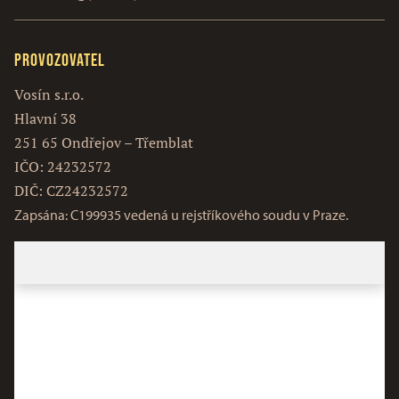
Provozovatel
Vosín s.r.o.
Hlavní 38
251 65 Ondřejov – Třemblat
IČO: 24232572
DIČ: CZ24232572
Zapsána: C199935 vedená u rejstříkového soudu v Praze.