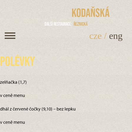
Kodaňská
Další restaurace
Řeznická
cze
/
eng
Polévky
zelňačka (1,7)
v ceně menu
dhál z červené čočky (9,10) – bez lepku
v ceně menu