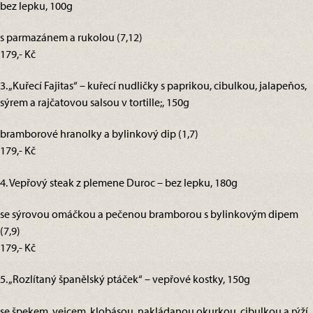
bez lepku, 100g
s parmazánem a rukolou (7,12)
179,- Kč
3. „Kuřecí Fajitas“ – kuřecí nudličky s paprikou, cibulkou, jalapeňos,
sýrem a rajčatovou salsou v tortille;, 150g
bramborové hranolky a bylinkový dip (1,7)
179,- Kč
4. Vepřový steak z plemene Duroc – bez lepku, 180g
se sýrovou omáčkou a pečenou bramborou s bylinkovým dipem
(7,9)
179,- Kč
5. „Rozlítaný španělský ptáček“ – vepřové kostky, 150g
se špekem, vejcem, klobásou, nakládanou okurkou, cibulkou a rýží