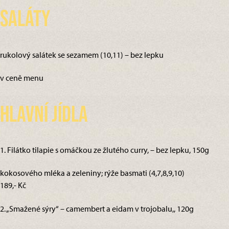
Saláty
rukolový salátek se sezamem (10,11) – bez lepku
v ceně menu
Hlavní jídla
1. Filátko tilapie s omáčkou ze žlutého curry, – bez lepku, 150g
kokosového mléka a zeleniny; rýže basmati (4,7,8,9,10)
189,- Kč
2. „Smažené sýry“ – camembert a eidam v trojobalu,, 120g