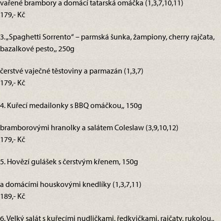
vařené brambory a domácí tatarská omáčka (1,3,7,10,11)
179,- Kč
3. „Spaghetti Sorrento“ – parmská šunka, žampiony, cherry rajčata,
bazalkové pesto,, 250g
čerstvé vaječné těstoviny a parmazán (1,3,7)
179,- Kč
4. Kuřecí medailonky s BBQ omáčkou,, 150g
bramborovými hranolky a salátem Coleslaw (3,9,10,12)
179,- Kč
5. Hovězí gulášek s čerstvým křenem, 150g
a domácími houskovými knedlíky (1,3,7,11)
189,- Kč
6. Velký salát s kuřecími nudličkami, ředkvičkami, rajčaty, rukolou,,