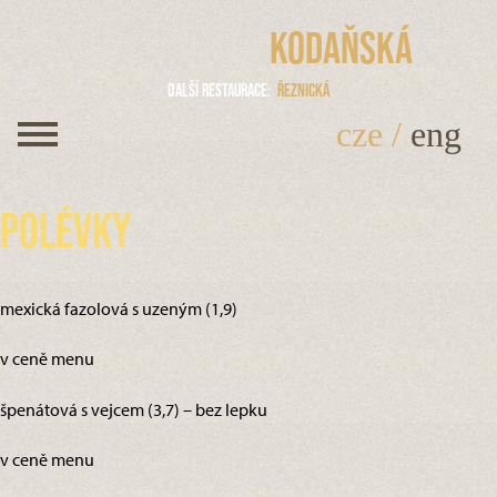
Kodaňská
Další restaurace
Řeznická
cze
/
eng
Polévky
mexická fazolová s uzeným (1,9)
v ceně menu
špenátová s vejcem (3,7) – bez lepku
v ceně menu