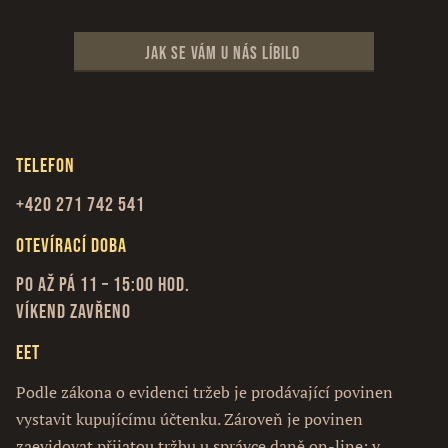
Jak se vám u nás líbilo
Telefon
+420 271 742 541
Otevírací doba
Po až Pá 11 – 15:00 hod.
Víkend zavřeno
EET
Podle zákona o evidenci tržeb je prodávající povinen
vystavit kupujícímu účtenku. Zároveň je povinen
zaevidovat přijatou tržbu u správce daně on-line; v