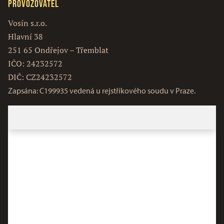
Provozovatel
Vosín s.r.o.
Hlavní 38
251 65 Ondřejov – Třemblat
IČO: 24232572
DIČ: CZ24232572
Zapsána: C199935 vedená u rejstříkového soudu v Praze.