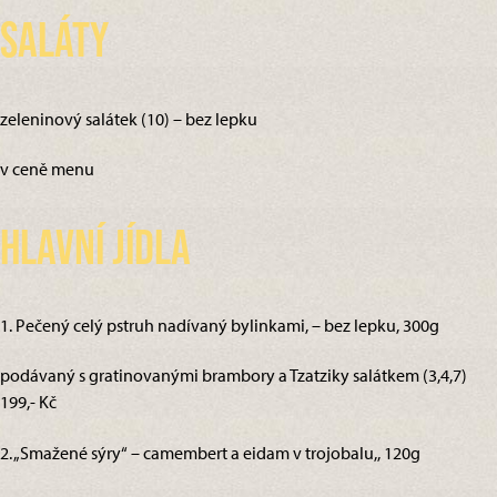
Saláty
zeleninový salátek (10) – bez lepku
v ceně menu
Hlavní jídla
1. Pečený celý pstruh nadívaný bylinkami, – bez lepku, 300g
podávaný s gratinovanými brambory a Tzatziky salátkem (3,4,7)
199,- Kč
2. „Smažené sýry“ – camembert a eidam v trojobalu,, 120g