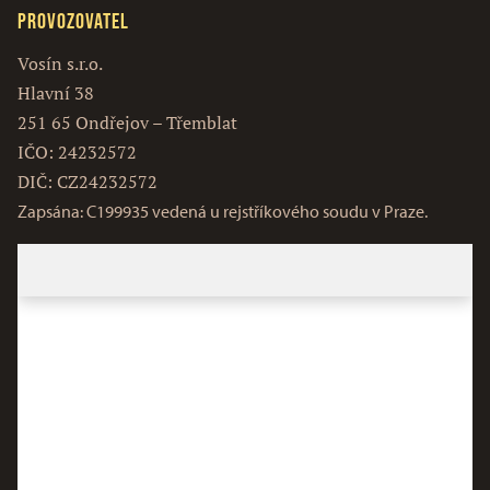
Provozovatel
Vosín s.r.o.
Hlavní 38
251 65 Ondřejov – Třemblat
IČO: 24232572
DIČ: CZ24232572
Zapsána: C199935 vedená u rejstříkového soudu v Praze.