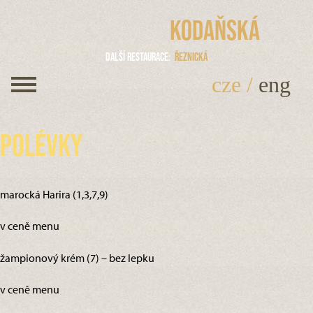
Kodaňská
Další restaurace
Řeznická
cze
/
eng
Polévky
marocká Harira (1,3,7,9)
v ceně menu
žampionový krém (7) – bez lepku
v ceně menu