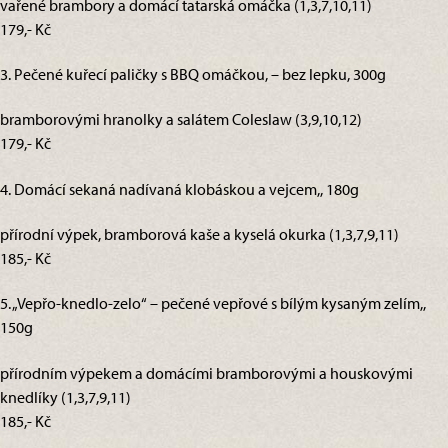
vařené brambory a domácí tatarská omáčka (1,3,7,10,11)
179,- Kč
3. Pečené kuřecí paličky s BBQ omáčkou, – bez lepku, 300g
bramborovými hranolky a salátem Coleslaw (3,9,10,12)
179,- Kč
4. Domácí sekaná nadívaná klobáskou a vejcem,, 180g
přírodní výpek, bramborová kaše a kyselá okurka (1,3,7,9,11)
185,- Kč
5. „Vepřo-knedlo-zelo“ – pečené vepřové s bílým kysaným zelím,,
150g
přírodním výpekem a domácími bramborovými a houskovými
knedlíky (1,3,7,9,11)
185,- Kč