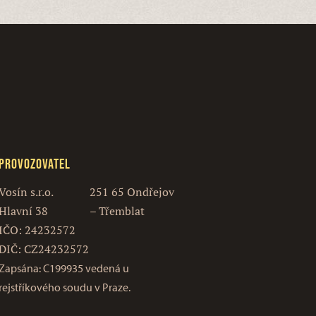
Provozovatel
Vosín s.r.o.
251 65 Ondřejov
Hlavní 38
– Třemblat
IČO: 24232572
DIČ: CZ24232572
Zapsána: C199935 vedená u
rejstříkového soudu v Praze.