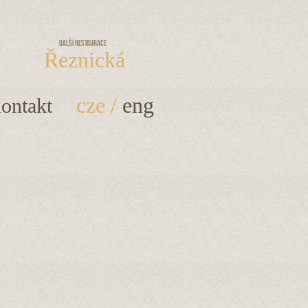
Další restaurace
Řeznická
cze
/
eng
ontakt