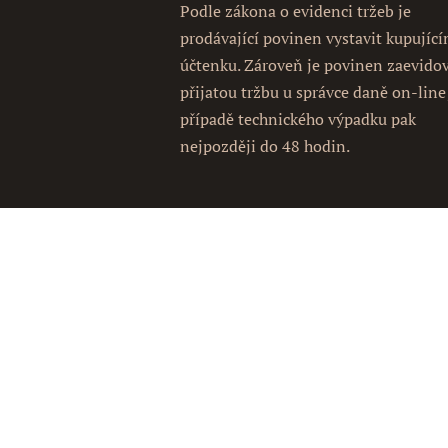
Podle zákona o evidenci tržeb je
prodávající povinen vystavit kupujíc
účtenku. Zároveň je povinen zaevido
přijatou tržbu u správce daně on-line
případě technického výpadku pak
nejpozději do 48 hodin.