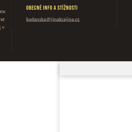
Obecné info a stížnosti
ímu
vat
kodanska@jinakrajina.cz
; v