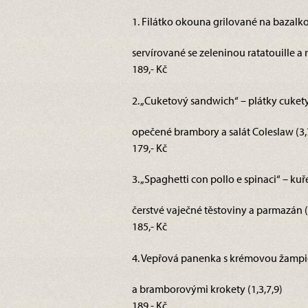
1. Filátko okouna grilované na bazalk
servírované se zeleninou ratatouille a r
189,- Kč
2. „Cuketový sandwich“ – plátky cuket
opečené brambory a salát Coleslaw (3,
179,- Kč
3. „Spaghetti con pollo e spinaci“ – ku
čerstvé vaječné těstoviny a parmazán (
185,- Kč
4. Vepřová panenka s krémovou žamp
a bramborovými krokety (1,3,7,9)
189,- Kč