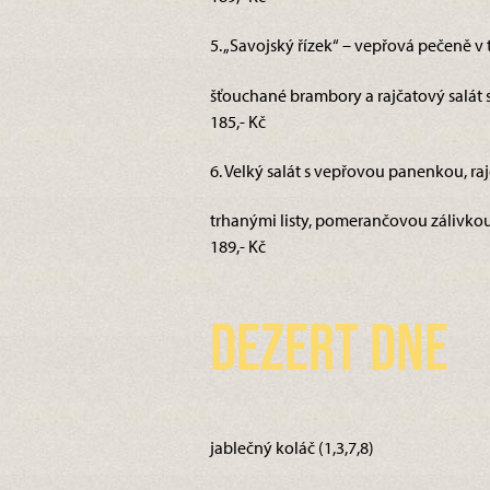
5. „Savojský řízek“ – vepřová pečeně v
šťouchané brambory a rajčatový salát 
185,- Kč
6. Velký salát s vepřovou panenkou, ra
trhanými listy, pomerančovou zálivkou 
189,- Kč
Dezert dne
jablečný koláč (1,3,7,8)