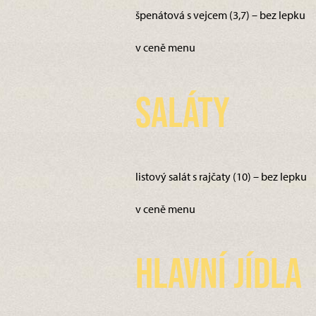
špenátová s vejcem (3,7) – bez lepku
v ceně menu
Saláty
listový salát s rajčaty (10) – bez lepku
v ceně menu
Hlavní jídla