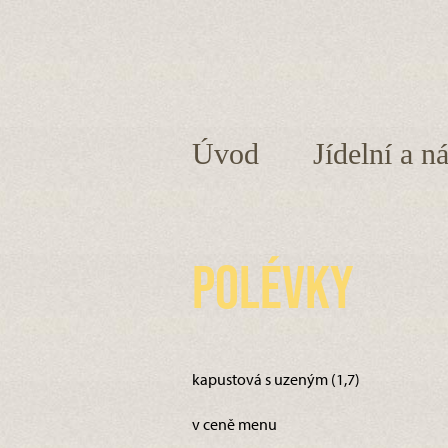
Úvod
Jídelní a n
Polévky
kapustová s uzeným (1,7)
v ceně menu