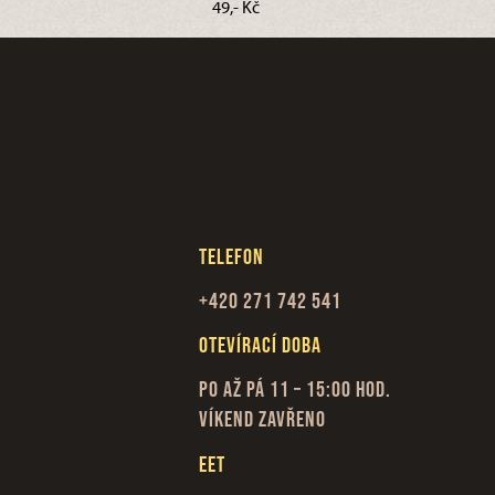
49,- Kč
Telefon
+420 271 742 541
Otevírací doba
Po až Pá 11 – 15:00 hod.
Víkend zavřeno
EET