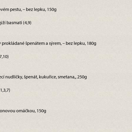
ovém pestu, – bez lepku, 150g
ýží basmati (4,9)
y prokládané špenátem a sýrem, – bez lepku, 180g
7,10)
řecí nudličky, špenát, kukuřice, smetana,, 250g
1,3,7)
ionovou omáčkou, 150g