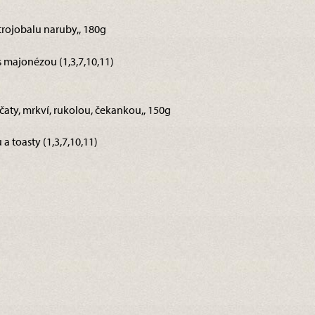
 trojobalu naruby,, 180g
s majonézou (1,3,7,10,11)
jčaty, mrkví, rukolou, čekankou,, 150g
a toasty (1,3,7,10,11)