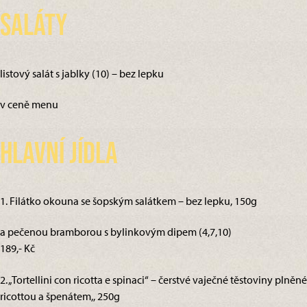
Saláty
listový salát s jablky (10) – bez lepku
v ceně menu
Hlavní jídla
1. Filátko okouna se šopským salátkem – bez lepku, 150g
a pečenou bramborou s bylinkovým dipem (4,7,10)
189,- Kč
2. „Tortellini con ricotta e spinaci“ – čerstvé vaječné těstoviny plněné
ricottou a špenátem,, 250g