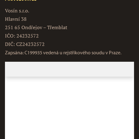
Vosín s.r.o.
Hlavní 38
251 65 Ondřejov – Třemblat
IČO: 24232572
DIČ: CZ24232572
Zapsána: C199935 vedená u rejstříkového soudu v Praze.