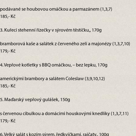
podávané se houbovou omáčkou a parmazánem (1,3,7)
185,- Kč
3. Kuřecí stehenní řízečky v sýrovém těstíčku,, 170g
bramborová kaše a salátek z červeného zelí a majonézy (1,3,7,10)
179,- Kč
4. Vepřové kotletky s BBQ omáčkou, – bez lepku, 170g
americkými brambory a salátem Coleslaw (3,9,10,12)
185,- Kč
5. Maďarský vepřový gulášek, 150g
s červenou cibulkou a domácími houskovými knedlíky (1,3,7,11)
179,- Kč
6. Velký salát s kozím sýrem, ředkvičkami, rajčaty,, 100g