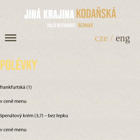
Kodaňská
Další restaurace
Řeznická
cze
/
eng
Polévky
frankfurtská (1)
v ceně menu
špenátový krém (3,7) – bez lepku
v ceně menu