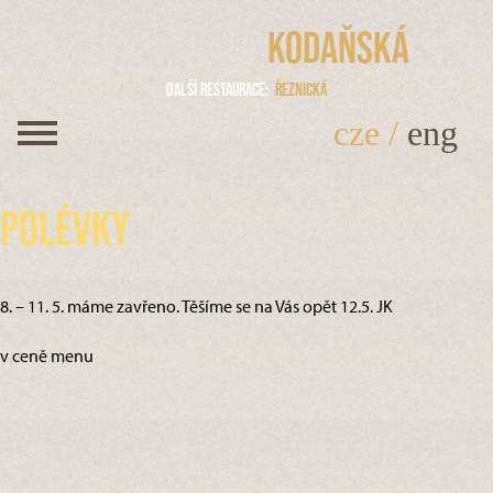
Kodaňská
Další restaurace
Řeznická
cze
/
eng
Polévky
8. – 11. 5. máme zavřeno. Těšíme se na Vás opět 12.5. JK
v ceně menu