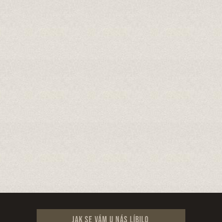
Jak se vám u nás líbilo