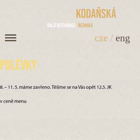
Kodaňská
Další restaurace
Řeznická
cze
/
eng
Polévky
8. – 11. 5. máme zavřeno. Těšíme se na Vás opět 12.5. JK
v ceně menu