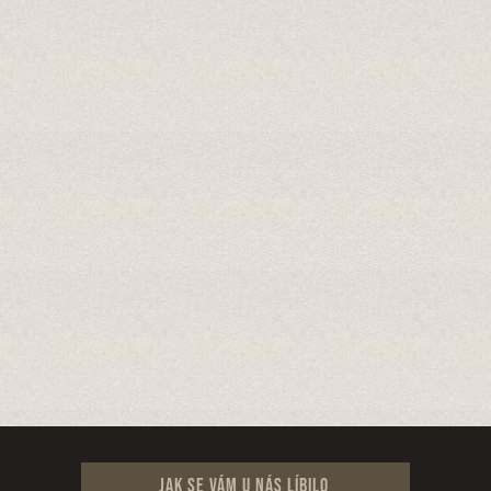
Jak se vám u nás líbilo