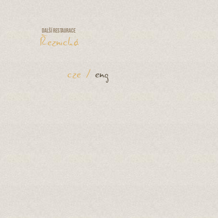
Další restaurace
Řeznická
cze
/
eng