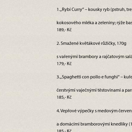
1. „Rybí Curry“ – kousky ryb (pstruh, t
kokosového mléka a zeleniny; rýže basm
189,- Kč
2. Smažené květákové růžičky, 170g
s vařenými brambory a rajčatovým salá
179,- Kč
3. „Spaghetti con pollo e funghi“ – kuř
čerstvými vaječnými těstovinami a pa
185,- Kč
4. Vepřové výpečky s medovým červen
a domácími bramborovými knedlíky (1,
185,- Kč