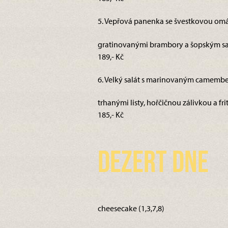
5. Vepřová panenka se švestkovou omá
gratinovanými brambory a šopským sal
189,- Kč
6. Velký salát s marinovaným camembert
trhanými listy, hořčičnou zálivkou a fri
185,- Kč
Dezert dne
cheesecake (1,3,7,8)