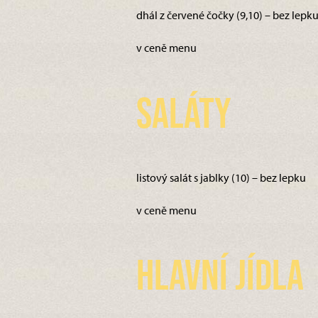
dhál z červené čočky (9,10) – bez lepk
v ceně menu
Saláty
listový salát s jablky (10) – bez lepku
v ceně menu
Hlavní jídla