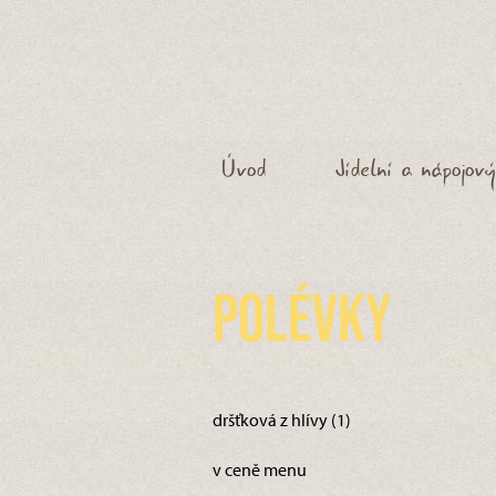
Úvod
Jídelní a nápojový
Polévky
dršťková z hlívy (1)
v ceně menu