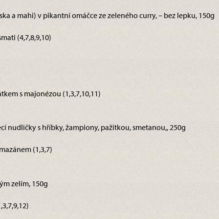
reska a mahi) v pikantní omáčce ze zeleného curry, – bez lepku, 150g
ati (4,7,8,9,10)
tkem s majonézou (1,3,7,10,11)
ecí nudličky s hříbky, žampiony, pažitkou, smetanou,, 250g
rmazánem (1,3,7)
ým zelím, 150g
3,7,9,12)