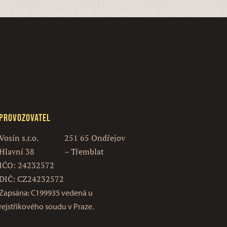
Provozovatel
Vosín s.r.o.
251 65 Ondřejov
Hlavní 38
– Třemblat
IČO: 24232572
DIČ: CZ24232572
Zapsána: C199935 vedená u
rejstříkového soudu v Praze.