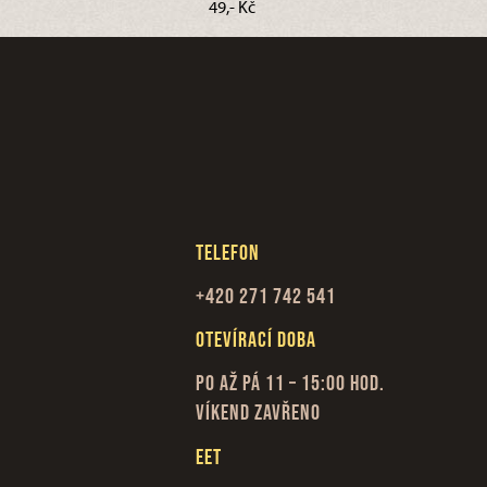
49,- Kč
Telefon
+420 271 742 541
Otevírací doba
Po až Pá 11 – 15:00 hod.
Víkend zavřeno
EET