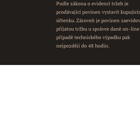
Podle zákona o evidenci tržeb je
prodávající povinen vystavit kupujíc
účtenku. Zároveň je povinen zaevido
přijatou tržbu u správce daně on-line
případě technického výpadku pak
nejpozději do 48 hodin.