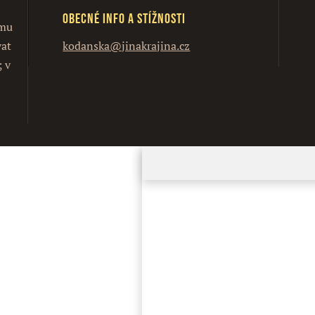
Obecné info a stížnosti
ímu
vat
kodanska@jinakrajina.cz
; v