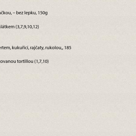
čkou, – bez lepku, 150g
átkem (3,7,9,10,12)
em, kukuřicí, rajčaty, rukolou,, 185
tovanou tortillou (1,7,10)