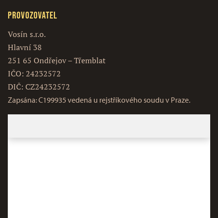
Provozovatel
Vosín s.r.o.
Hlavní 38
251 65 Ondřejov – Třemblat
IČO: 24232572
DIČ: CZ24232572
Zapsána: C199935 vedená u rejstříkového soudu v Praze.