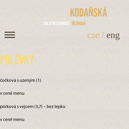
Kodaňská
Další restaurace
Řeznická
cze
/
eng
Polévky
čočková s uzeným (1)
v ceně menu
pórková s vejcem (3,7) – bez lepku
v ceně menu