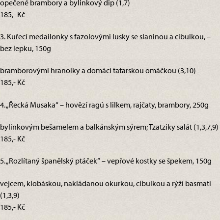
opečené brambory a bylinkový dip (1,7)
185,- Kč
3. Kuřecí medailonky s fazolovými lusky se slaninou a cibulkou, –
bez lepku, 150g
bramborovými hranolky a domácí tatarskou omáčkou (3,10)
185,- Kč
4. „Řecká Musaka“ – hovězí ragú s lilkem, rajčaty, brambory, 250g
bylinkovým bešamelem a balkánským sýrem; Tzatziky salát (1,3,7,9)
185,- Kč
5. „Rozlítaný španělský ptáček“ – vepřové kostky se špekem, 150g
vejcem, klobáskou, nakládanou okurkou, cibulkou a rýží basmati
(1,3,9)
185,- Kč