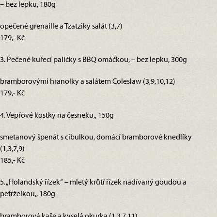
– bez lepku, 180g
opečené grenaille a Tzatziky salát (3,7)
179,- Kč
3. Pečené kuřecí paličky s BBQ omáčkou, – bez lepku, 300g
bramborovými hranolky a salátem Coleslaw (3,9,10,12)
179,- Kč
4. Vepřové kostky na česneku,, 150g
smetanový špenát s cibulkou, domácí bramborové knedlíky
(1,3,7,9)
185,- Kč
5. „Holandský řízek“ – mletý krůtí řízek nadívaný goudou a
petrželkou,, 180g
bramborová kaše a kyselá okurka (1,3,7,11)