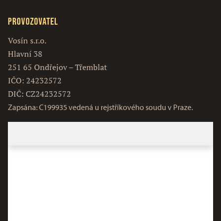
Provozovatel
Vosín s.r.o.
Hlavní 38
251 65 Ondřejov – Třemblat
IČO: 24232572
DIČ: CZ24232572
Zapsána: C199935 vedená u rejstříkového soudu v Praze.