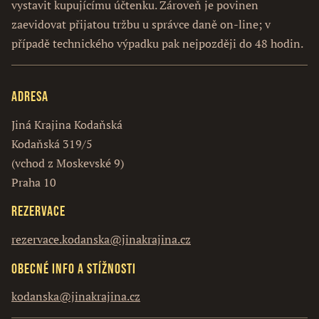
vystavit kupujícímu účtenku. Zároveň je povinen
zaevidovat přijatou tržbu u správce daně on-line; v
případě technického výpadku pak nejpozději do 48 hodin.
Adresa
Jiná Krajina Kodaňská
Kodaňská 319/5
(vchod z Moskevské 9)
Praha 10
Rezervace
rezervace.kodanska@jinakrajina.cz
Obecné info a stížnosti
kodanska@jinakrajina.cz