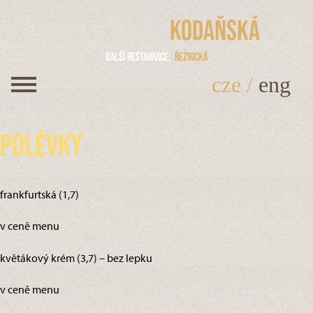
Kodaňská
Další restaurace
Řeznická
cze
/
eng
Polévky
frankfurtská (1,7)
v ceně menu
květákový krém (3,7) – bez lepku
v ceně menu