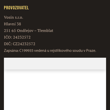
Provozovatel
Vosín s.r.o.
Hlavní 38
251 65 Ondřejov – Třemblat
IČO: 24232572
DIČ: CZ24232572
Zapsána: C199935 vedená u rejstříkového soudu v Praze.