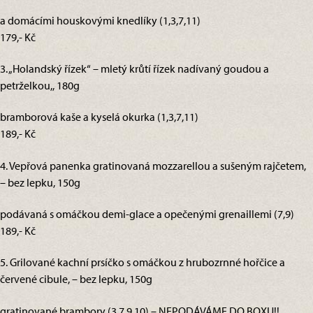
a domácími houskovými knedlíky (1,3,7,11)
179,- Kč
3. „Holandský řízek“ – mletý krůtí řízek nadívaný goudou a
petrželkou,, 180g
bramborová kaše a kyselá okurka (1,3,7,11)
189,- Kč
4. Vepřová panenka gratinovaná mozzarellou a sušeným rajčetem,
– bez lepku, 150g
podávaná s omáčkou demi-glace a opečenými grenaillemi (7,9)
189,- Kč
5. Grilované kachní prsíčko s omáčkou z hrubozrnné hořčice a
červené cibule, – bez lepku, 150g
gratinované brambory (3,7,9,10) – NEPODÁVÁME DO BOXU!!