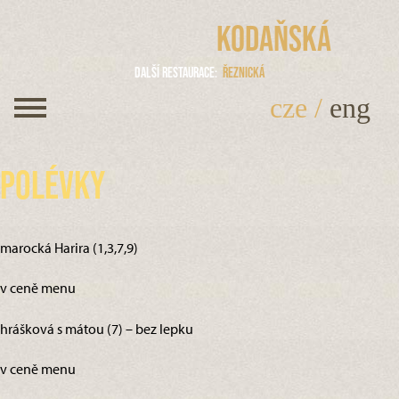
Kodaňská
Další restaurace
Řeznická
cze
/
eng
Polévky
marocká Harira (1,3,7,9)
v ceně menu
hrášková s mátou (7) – bez lepku
v ceně menu