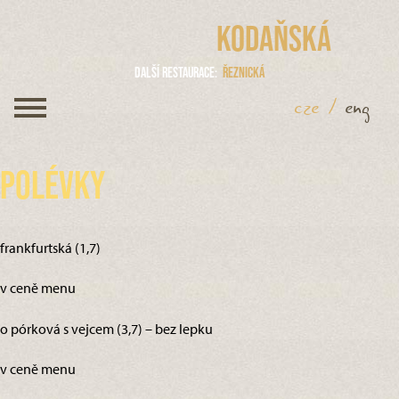
Kodaňská
Další restaurace
Řeznická
cze
/
eng
Polévky
frankfurtská (1,7)
v ceně menu
o pórková s vejcem (3,7) – bez lepku
v ceně menu