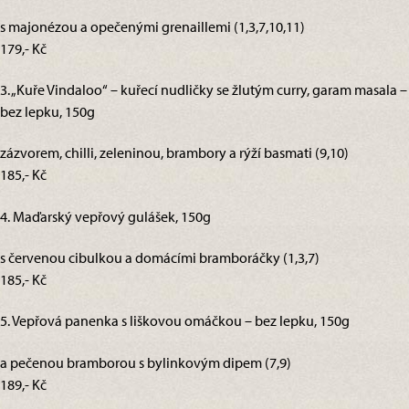
s majonézou a opečenými grenaillemi (1,3,7,10,11)
179,- Kč
3. „Kuře Vindaloo“ – kuřecí nudličky se žlutým curry, garam masala –
bez lepku, 150g
zázvorem, chilli, zeleninou, brambory a rýží basmati (9,10)
185,- Kč
4. Maďarský vepřový gulášek, 150g
s červenou cibulkou a domácími bramboráčky (1,3,7)
185,- Kč
5. Vepřová panenka s liškovou omáčkou – bez lepku, 150g
a pečenou bramborou s bylinkovým dipem (7,9)
189,- Kč