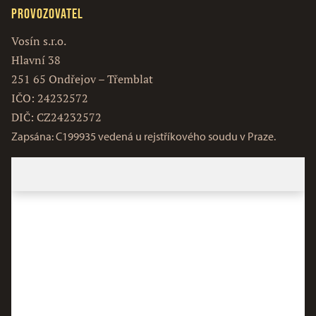
Provozovatel
Vosín s.r.o.
Hlavní 38
251 65 Ondřejov – Třemblat
IČO: 24232572
DIČ: CZ24232572
Zapsána: C199935 vedená u rejstříkového soudu v Praze.