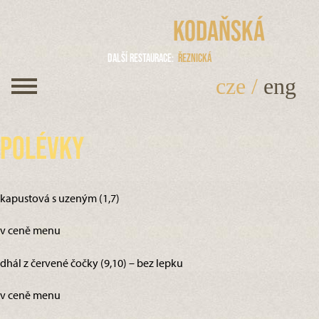
Kodaňská
Další restaurace
Řeznická
cze
/
eng
Polévky
kapustová s uzeným (1,7)
v ceně menu
dhál z červené čočky (9,10) – bez lepku
v ceně menu