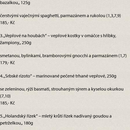
bazalkou,, 125g
čerstvými vaječnými spaghetti, parmazánem a rukolou (1,3,7,9)
185,- Kč
3. „Vepřové na houbách“ – vepřové kostky v omáčce s hříbky,
žampiony,, 250g
smetanou, bylinkami, bramborovými gnocchi a parmazánem (1,7)
179,- Kč
4. „Srbské rizoto“ – marinované pečené trhané vepřové, 250g
se zeleninou, rýží basmati, strouhaným sýrem a kyselou okurkou
(7,10)
185,- Kč
5. „Holandský řízek“ – mletý krůtí řízek nadívaný goudou a
petrželkou,, 180g