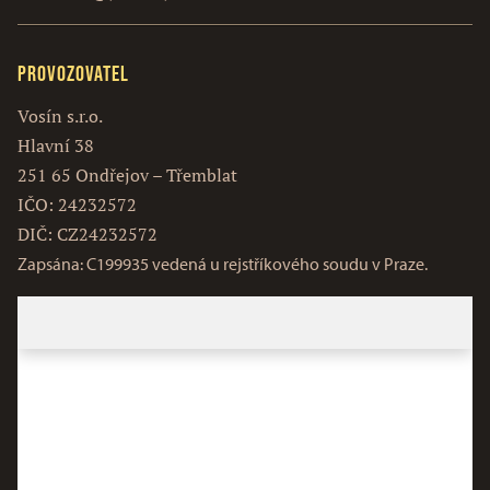
Provozovatel
Vosín s.r.o.
Hlavní 38
251 65 Ondřejov – Třemblat
IČO: 24232572
DIČ: CZ24232572
Zapsána: C199935 vedená u rejstříkového soudu v Praze.