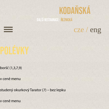
Kodaňská
Další restaurace
Řeznická
cze
/
eng
Polévky
boršč (1,3,7,9)
v ceně menu
studený okurkový Tarator (7) – bez lepku
v ceně menu