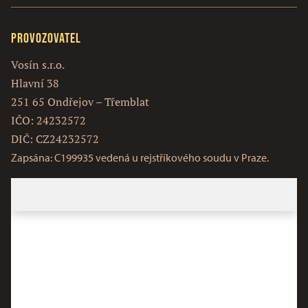
Provozovatel
Vosín s.r.o.
Hlavní 38
251 65 Ondřejov – Třemblat
IČO: 24232572
DIČ: CZ24232572
Zapsána: C199935 vedená u rejstříkového soudu v Praze.