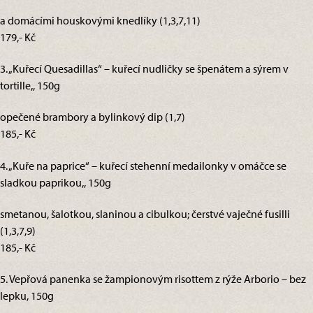
a domácími houskovými knedlíky (1,3,7,11)
179,- Kč
3. „Kuřecí Quesadillas“ – kuřecí nudličky se špenátem a sýrem v
tortille,, 150g
opečené brambory a bylinkový dip (1,7)
185,- Kč
4. „Kuře na paprice“ – kuřecí stehenní medailonky v omáčce se
sladkou paprikou,, 150g
smetanou, šalotkou, slaninou a cibulkou; čerstvé vaječné fusilli
(1,3,7,9)
185,- Kč
5. Vepřová panenka se žampionovým risottem z rýže Arborio – bez
lepku, 150g