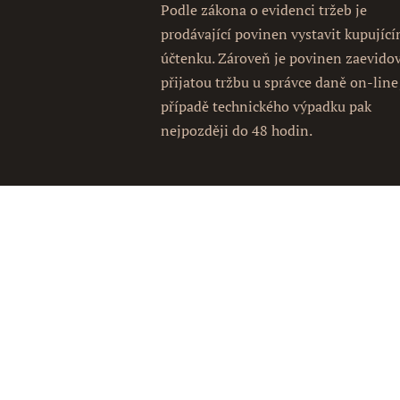
Podle zákona o evidenci tržeb je
prodávající povinen vystavit kupujíc
účtenku. Zároveň je povinen zaevido
přijatou tržbu u správce daně on-line
případě technického výpadku pak
nejpozději do 48 hodin.