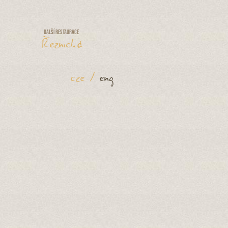
Další restaurace
Řeznická
cze
/
eng