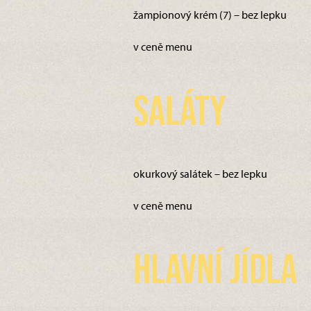
žampionový krém (7) – bez lepku
v ceně menu
Saláty
okurkový salátek – bez lepku
v ceně menu
Hlavní jídla