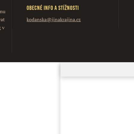
Obecné info a stížnosti
ímu
vat
kodanska@jinakrajina.cz
; v