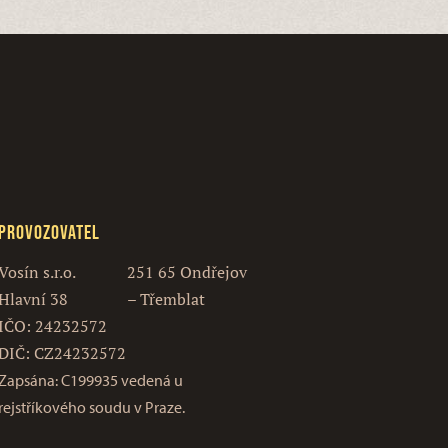
Provozovatel
Vosín s.r.o.
251 65 Ondřejov
Hlavní 38
– Třemblat
IČO: 24232572
DIČ: CZ24232572
Zapsána: C199935 vedená u
rejstříkového soudu v Praze.