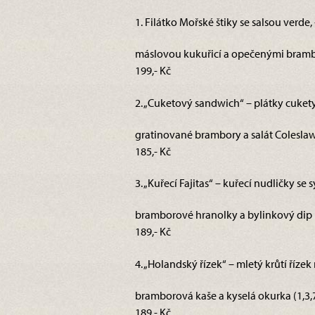
1. Filátko Mořské štiky se salsou verde,
máslovou kukuřicí a opečenými bramb
199,- Kč
2. „Cuketový sandwich“ – plátky cuket
gratinované brambory a salát Coleslaw
185,- Kč
3. „Kuřecí Fajitas“ – kuřecí nudličky se
bramborové hranolky a bylinkový dip 
189,- Kč
4. „Holandský řízek“ – mletý krůtí říz
bramborová kaše a kyselá okurka (1,3,
189,- Kč