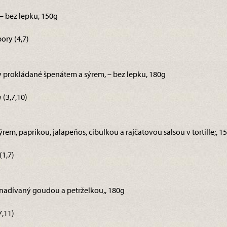
 – bez lepku, 150g
ory (4,7)
y prokládané špenátem a sýrem, – bez lepku, 180g
 (3,7,10)
 sýrem, paprikou, jalapeňos, cibulkou a rajčatovou salsou v tortille;, 1
(1,7)
ek nadívaný goudou a petrželkou,, 180g
7,11)