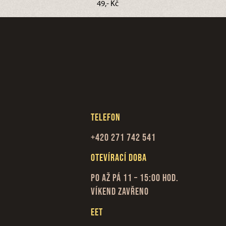
49,- Kč
Telefon
+420 271 742 541
Otevírací doba
Po až Pá 11 – 15:00 hod.
Víkend zavřeno
EET