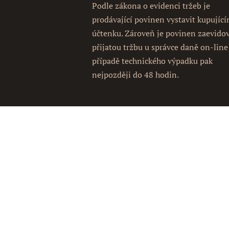
Podle zákona o evidenci tržeb je
prodávající povinen vystavit kupujíc
účtenku. Zároveň je povinen zaevido
přijatou tržbu u správce daně on-line
případě technického výpadku pak
nejpozději do 48 hodin.