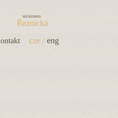
Další restaurace
Řeznická
cze
/
eng
ontakt