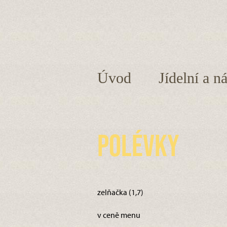
Úvod
Jídelní a n
Polévky
zelňačka (1,7)
v ceně menu