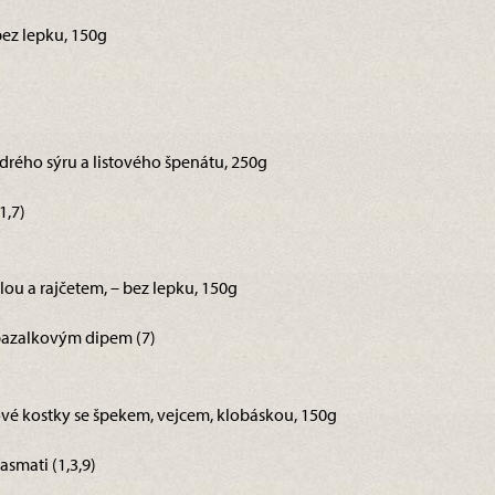
 bez lepku, 150g
rého sýru a listového špenátu, 250g
1,7)
lou a rajčetem, – bez lepku, 150g
bazalkovým dipem (7)
řové kostky se špekem, vejcem, klobáskou, 150g
smati (1,3,9)