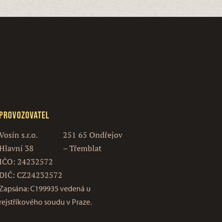
Provozovatel
Vosín s.r.o.
251 65 Ondřejov
Hlavní 38
– Třemblat
IČO: 24232572
DIČ: CZ24232572
Zapsána: C199935 vedená u
rejstříkového soudu v Praze.