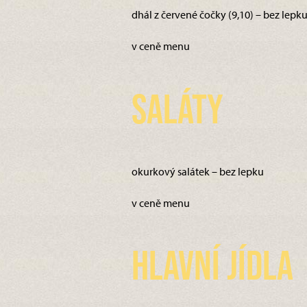
dhál z červené čočky (9,10) – bez lepk
v ceně menu
Saláty
okurkový salátek – bez lepku
v ceně menu
Hlavní jídla