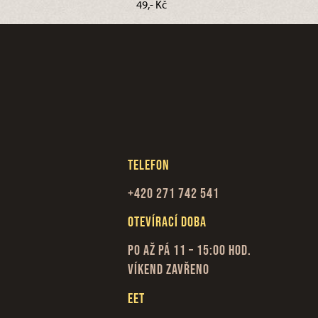
49,- Kč
Telefon
+420 271 742 541
Otevírací doba
Po až Pá 11 – 15:00 hod.
Víkend zavřeno
EET