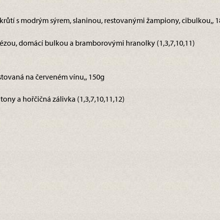
 krůtí s modrým sýrem, slaninou, restovanými žampiony, cibulkou,, 
zou, domácí bulkou a bramborovými hranolky (1,3,7,10,11)
restovaná na červeném vínu,, 150g
ony a hořčičná zálivka (1,3,7,10,11,12)