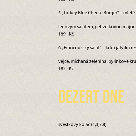
5. „Turkey Blue Cheese Burger“ – mleté
ledovým salátem, petrželkovou majoné
189,- Kč
6. „Francouzský salát“ – krůtí jatýrka 
vejce, míchaná zelenina, bylinkové krut
185,- Kč
Dezert dne
švestkový koláč (1,3,7,8)