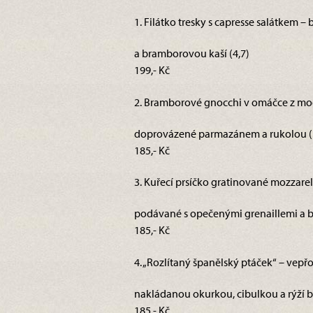
1. Filátko tresky s capresse salátkem –
a bramborovou kaší (4,7)
199,- Kč
2. Bramborové gnocchi v omáčce z mod
doprovázené parmazánem a rukolou (
185,- Kč
3. Kuřecí prsíčko gratinované mozzarel
podávané s opečenými grenaillemi a 
185,- Kč
4. „Rozlítaný španělský ptáček“ – vep
nakládanou okurkou, cibulkou a rýží ba
185,- Kč