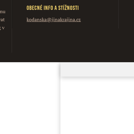
Obecné info a stížnosti
ímu
vat
kodanska@jinakrajina.cz
; v