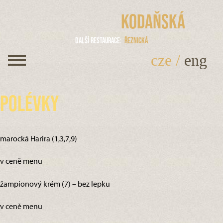
Kodaňská
Další restaurace
Řeznická
cze
/
eng
Polévky
marocká Harira (1,3,7,9)
v ceně menu
žampionový krém (7) – bez lepku
v ceně menu