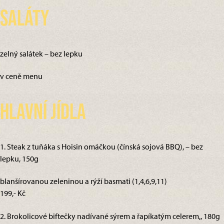
Saláty
zelný salátek – bez lepku
v ceně menu
Hlavní jídla
1. Steak z tuňáka s Hoisin omáčkou (čínská sojová BBQ), – bez
lepku, 150g
blanšírovanou zeleninou a rýží basmati (1,4,6,9,11)
199,- Kč
2. Brokolicové biftečky nadívané sýrem a řapíkatým celerem,, 180g