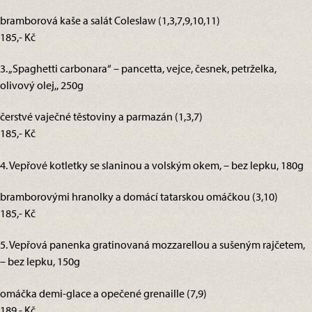
bramborová kaše a salát Coleslaw (1,3,7,9,10,11)
185,- Kč
3. „Spaghetti carbonara“ – pancetta, vejce, česnek, petrželka,
olivový olej,, 250g
čerstvé vaječné těstoviny a parmazán (1,3,7)
185,- Kč
4. Vepřové kotletky se slaninou a volským okem, – bez lepku, 180g
bramborovými hranolky a domácí tatarskou omáčkou (3,10)
185,- Kč
5. Vepřová panenka gratinovaná mozzarellou a sušeným rajčetem,
– bez lepku, 150g
omáčka demi-glace a opečené grenaille (7,9)
189,- Kč