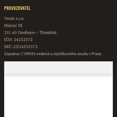
Provozovatel
Vosín s.r.o.
Hlavní 38
251 65 Ondřejov – Třemblat
IČO: 24232572
DIČ: CZ24232572
Zapsána: C199935 vedená u rejstříkového soudu v Praze.