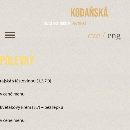
Kodaňská
Další restaurace
Řeznická
cze
/
eng
Polévky
rajská s těstovinou (1,3,7,9)
v ceně menu
květákový krém (3,7) – bez lepku
v ceně menu