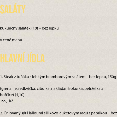
Saláty
kukuřičný salátek (10) – bez lepku
v ceně menu
Hlavní jídla
1. Steak z tuňáka s lehkým bramborovým salátem – bez lepku, 150g
(grenaille, ředkvička, cibulka, nakládaná okurka, petrželka a
hořčice) (4,10)
199,- Kč
2. Grilovaný sýr Halloumi s lilkovo-cuketovým ragú s paprikou – bez