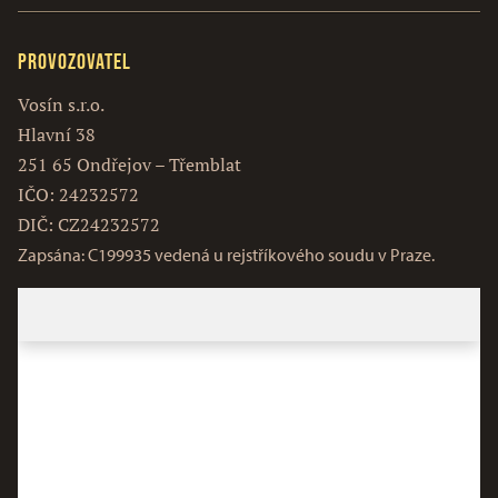
Provozovatel
Vosín s.r.o.
Hlavní 38
251 65 Ondřejov – Třemblat
IČO: 24232572
DIČ: CZ24232572
Zapsána: C199935 vedená u rejstříkového soudu v Praze.