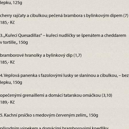
lepku, 125g
cherry rajčaty a cibulkou; pečená brambora s bylinkovým dipem (7)
185,- Kč
3. „Kuřecí Quesadillas“ – kuřecí nudličky se špenátem a cheddarem
v tortille,, 150g
bramborové hranolky a bylinkový dip (1,7)
185,- Kč
4. Vepřová panenka s fazolovými lusky se slaninou a cibulkou, – bez
lepku, 150g
opečenými grenaillemi a domácí tatarskou omáčkou (3,10)
189,- Kč
5. Kachní prsíčko s medovým červeným zelím,, 150g
přírodním výpekem a domácími bramborovými knedlíky