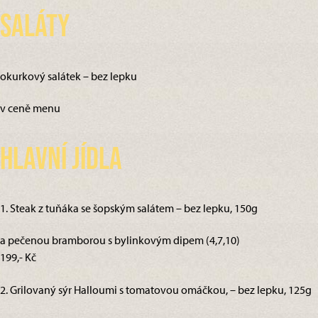
Saláty
okurkový salátek – bez lepku
v ceně menu
Hlavní jídla
1. Steak z tuňáka se šopským salátem – bez lepku, 150g
a pečenou bramborou s bylinkovým dipem (4,7,10)
199,- Kč
2. Grilovaný sýr Halloumi s tomatovou omáčkou, – bez lepku, 125g