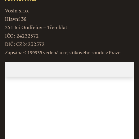
Vosín s.r.o.
Hlavní 38
251 65 Ondřejov – Třemblat
IČO: 24232572
DIČ: CZ24232572
Zapsána: C199935 vedená u rejstříkového soudu v Praze.