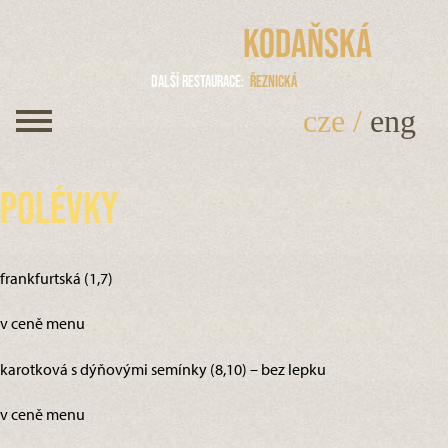
Kodaňská
Další restaurace
Řeznická
cze
/
eng
Polévky
frankfurtská (1,7)
v ceně menu
karotková s dýňovými semínky (8,10) – bez lepku
v ceně menu