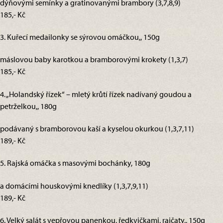
dýňovými semínky a gratinovanými brambory (3,7,8,9)
185,- Kč
3. Kuřecí medailonky se sýrovou omáčkou,, 150g
máslovou baby karotkou a bramborovými krokety (1,3,7)
185,- Kč
4. „Holandský řízek“ – mletý krůtí řízek nadívaný goudou a
petrželkou,, 180g
podávaný s bramborovou kaší a kyselou okurkou (1,3,7,11)
189,- Kč
5. Rajská omáčka s masovými bochánky, 180g
a domácími houskovými knedlíky (1,3,7,9,11)
189,- Kč
6. Velký salát s vepřovou panenkou, ředkvičkami, rajčaty,, 150g