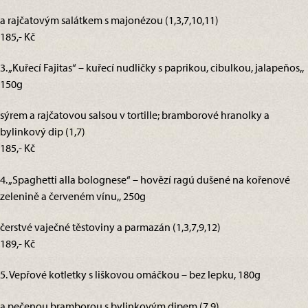
a rajčatovým salátkem s majonézou (1,3,7,10,11)
185,- Kč
3. „Kuřecí Fajitas“ – kuřecí nudličky s paprikou, cibulkou, jalapeňos,,
150g
sýrem a rajčatovou salsou v tortille; bramborové hranolky a
bylinkový dip (1,7)
185,- Kč
4. „Spaghetti alla bolognese“ – hovězí ragú dušené na kořenové
zelenině a červeném vínu,, 250g
čerstvé vaječné těstoviny a parmazán (1,3,7,9,12)
189,- Kč
5. Vepřové kotletky s liškovou omáčkou – bez lepku, 180g
a pečenou bramborou s bylinkovým dipem (7,9)