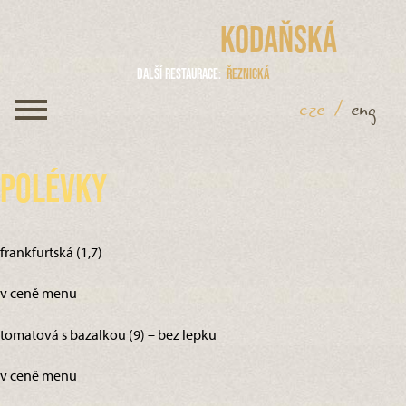
Kodaňská
Další restaurace
Řeznická
cze
/
eng
Polévky
frankfurtská (1,7)
v ceně menu
tomatová s bazalkou (9) – bez lepku
v ceně menu