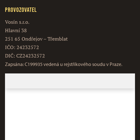
Provozovatel
Vosín s.r.o.
Hlavní 38
251 65 Ondřejov – Třemblat
IČO: 24232572
DIČ: CZ24232572
Zapsána: C199935 vedená u rejstříkového soudu v Praze.