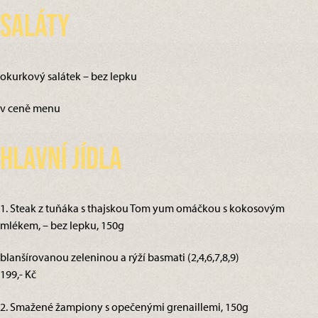
Saláty
okurkový salátek – bez lepku
v ceně menu
Hlavní jídla
1. Steak z tuňáka s thajskou Tom yum omáčkou s kokosovým
mlékem, – bez lepku, 150g
blanšírovanou zeleninou a rýží basmati (2,4,6,7,8,9)
199,- Kč
2. Smažené žampiony s opečenými grenaillemi, 150g