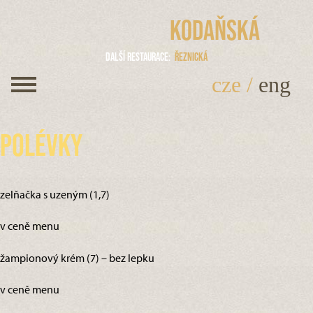
Kodaňská
Další restaurace
Řeznická
cze
/
eng
Polévky
zelňačka s uzeným (1,7)
v ceně menu
žampionový krém (7) – bez lepku
v ceně menu