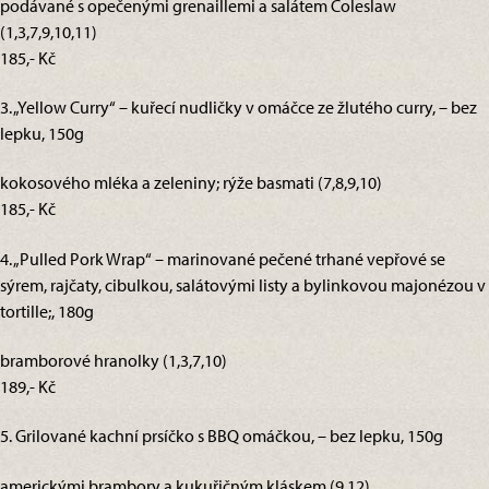
podávané s opečenými grenaillemi a salátem Coleslaw
(1,3,7,9,10,11)
185,- Kč
3. „Yellow Curry“ – kuřecí nudličky v omáčce ze žlutého curry, – bez
lepku, 150g
kokosového mléka a zeleniny; rýže basmati (7,8,9,10)
185,- Kč
4. „Pulled Pork Wrap“ – marinované pečené trhané vepřové se
sýrem, rajčaty, cibulkou, salátovými listy a bylinkovou majonézou v
tortille;, 180g
bramborové hranolky (1,3,7,10)
189,- Kč
5. Grilované kachní prsíčko s BBQ omáčkou, – bez lepku, 150g
americkými brambory a kukuřičným kláskem (9,12)