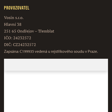
Provozovatel
Vosín s.r.o.
Hlavní 38
251 65 Ondřejov – Třemblat
IČO: 24232572
DIČ: CZ24232572
Zapsána: C199935 vedená u rejstříkového soudu v Praze.