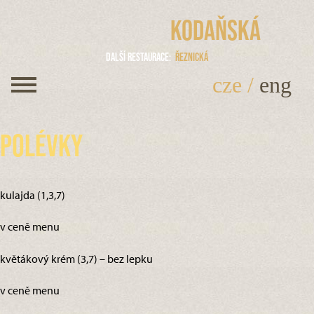
Kodaňská
Další restaurace
Řeznická
cze
/
eng
Polévky
kulajda (1,3,7)
v ceně menu
květákový krém (3,7) – bez lepku
v ceně menu