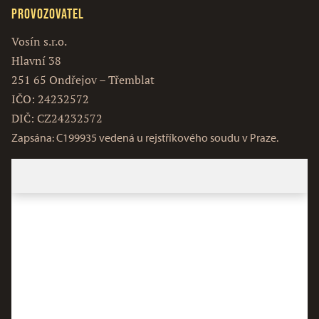
Provozovatel
Vosín s.r.o.
Hlavní 38
251 65 Ondřejov – Třemblat
IČO: 24232572
DIČ: CZ24232572
Zapsána: C199935 vedená u rejstříkového soudu v Praze.