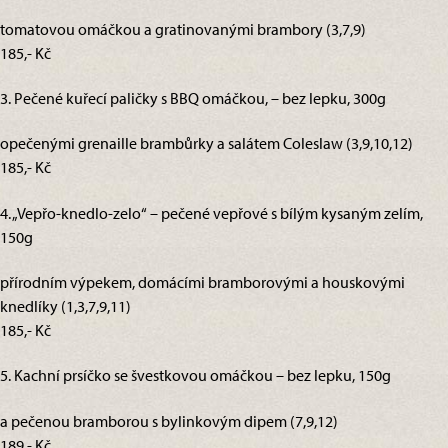
tomatovou omáčkou a gratinovanými brambory (3,7,9)
185,- Kč
3. Pečené kuřecí paličky s BBQ omáčkou, – bez lepku, 300g
opečenými grenaille brambůrky a salátem Coleslaw (3,9,10,12)
185,- Kč
4. „Vepřo-knedlo-zelo“ – pečené vepřové s bílým kysaným zelím,
150g
přírodním výpekem, domácími bramborovými a houskovými
knedlíky (1,3,7,9,11)
185,- Kč
5. Kachní prsíčko se švestkovou omáčkou – bez lepku, 150g
a pečenou bramborou s bylinkovým dipem (7,9,12)
189,- Kč