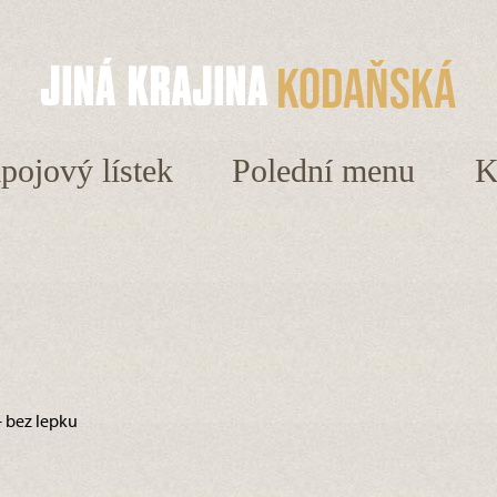
Kodaňská
ápojový lístek
Polední menu
K
– bez lepku