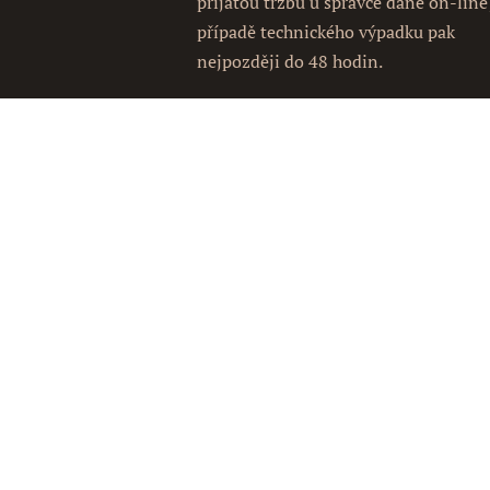
přijatou tržbu u správce daně on-line
případě technického výpadku pak
nejpozději do 48 hodin.