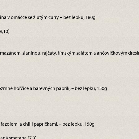
nina v omáčce se žlutým curry – bez lepku, 180g
9,10)
armazánem, slaninou, rajčaty, římským salátem a ančovičkovým dresin
rnné hořčice a barevných paprik, – bez lepku, 150g
s fazolemi a chilli papričkami, – bez lepku, 150g
saná smetana (7,9)