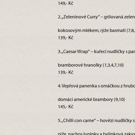
149,- Kč
2. „Zeleninové Curry“ – grilovaná zele
kokosovým mlékem, rýže basmati (7,8,
139,- Kč
3. „Caesar Wrap“ – kuřecí nudličky s p
bramborové hranolky (1,3,4,7,10)
139,- Kč
4. Vepřová panenka s omáčkou z hruboz
domácí americké brambory (9,10)
145,- Kč
5. „Chilli con carne“ – hovězí nudličky 
rýže, nachos lupínky a bylinková zaky