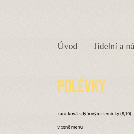
Úvod
Jídelní a n
Polévky
karotková s dýňovými semínky (8,10) 
v ceně menu