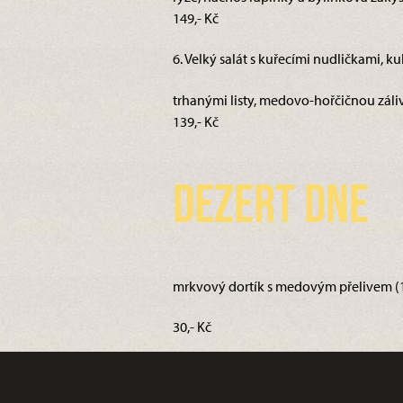
149,- Kč
6. Velký salát s kuřecími nudličkami, kuk
trhanými listy, medovo-hořčičnou záliv
139,- Kč
Dezert dne
mrkvový dortík s medovým přelivem (1,
30,- Kč