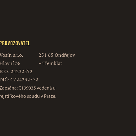
Provozovatel
Vosín s.r.o.
251 65 Ondřejov
Hlavní 38
– Třemblat
IČO: 24232572
DIČ: CZ24232572
Zapsána: C199935 vedená u
rejstříkového soudu v Praze.