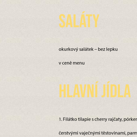
Saláty
okurkový salátek – bez lepku
v ceně menu
Hlavní jídla
1. Filátko tilapie s cherry rajčaty, pórk
čerstvými vaječnými těstovinami, parm