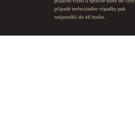
přijatou tržbu u správce daně on-line
případě technického výpadku pak
nejpozději do 48 hodin.