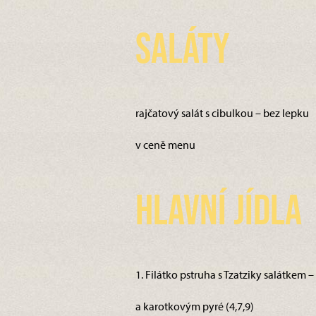
Saláty
rajčatový salát s cibulkou – bez lepku
v ceně menu
Hlavní jídla
1. Filátko pstruha s Tzatziky salátkem 
a karotkovým pyré (4,7,9)