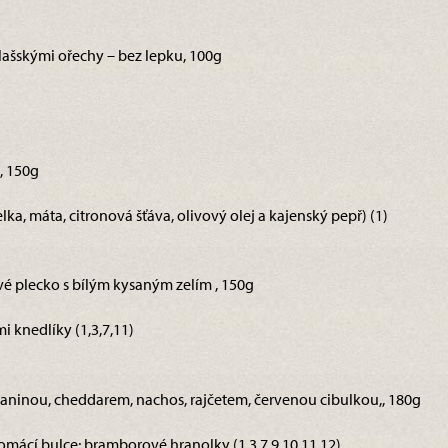
lašskými ořechy – bez lepku, 100g
, 150g
elka, máta, citronová šťáva, olivový olej a kajenský pepř) (1)
vé plecko s bílým kysaným zelím , 150g
knedlíky (1,3,7,11)
slaninou, cheddarem, nachos, rajčetem, červenou cibulkou,, 180g
mácí bulce; bramborové hranolky (1,3,7,9,10,11,12)