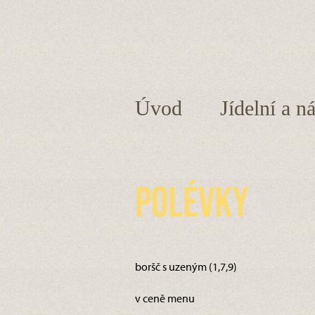
Úvod
Jídelní a n
Polévky
boršč s uzeným (1,7,9)
v ceně menu