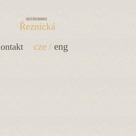
Další restaurace
Řeznická
cze
/
eng
ontakt