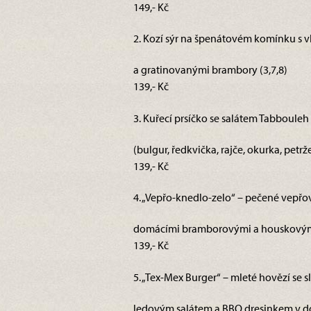
149,- Kč
2. Kozí sýr na špenátovém komínku s v
a gratinovanými brambory (3,7,8)
139,- Kč
3. Kuřecí prsíčko se salátem Tabbouleh 
(bulgur, ředkvička, rajče, okurka, petrž
139,- Kč
4. „Vepřo-knedlo-zelo“ – pečené vepřo
domácími bramborovými a houskovými 
139,- Kč
5. „Tex-Mex Burger“ – mleté hovězí se 
ledovým salátem a BBQ dresinkem v do