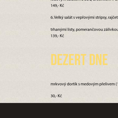
149,- Kč
6. Velký salát s vepřovými stripsy, rajč
trhanými listy, pomerančovou zálivkou 
139,- Kč
Dezert dne
mrkvový dortík s medovým přelivem (1,
30,- Kč