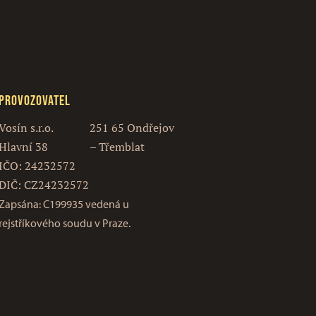
Provozovatel
Vosín s.r.o.
251 65 Ondřejov
Hlavní 38
– Třemblat
IČO: 24232572
DIČ: CZ24232572
Zapsána: C199935 vedená u
rejstříkového soudu v Praze.