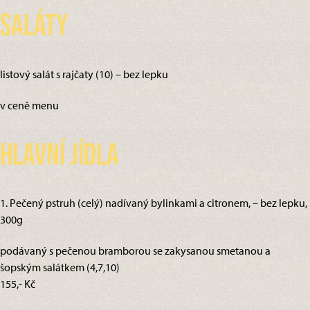
Saláty
listový salát s rajčaty (10) – bez lepku
v ceně menu
Hlavní jídla
1. Pečený pstruh (celý) nadívaný bylinkami a citronem, – bez lepku,
300g
podávaný s pečenou bramborou se zakysanou smetanou a
šopským salátkem (4,7,10)
155,- Kč