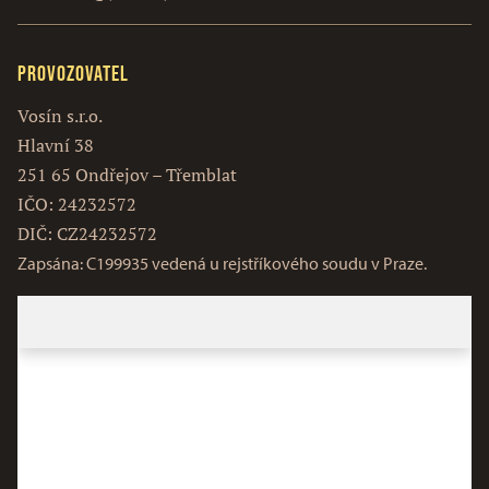
Provozovatel
Vosín s.r.o.
Hlavní 38
251 65 Ondřejov – Třemblat
IČO: 24232572
DIČ: CZ24232572
Zapsána: C199935 vedená u rejstříkového soudu v Praze.