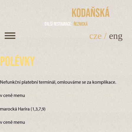
Kodaňská
Další restaurace
Řeznická
cze
/
eng
Polévky
Nefunkční platební terminál, omlouváme se za komplikace.
v ceně menu
marocká Harira (1,3,7,9)
v ceně menu