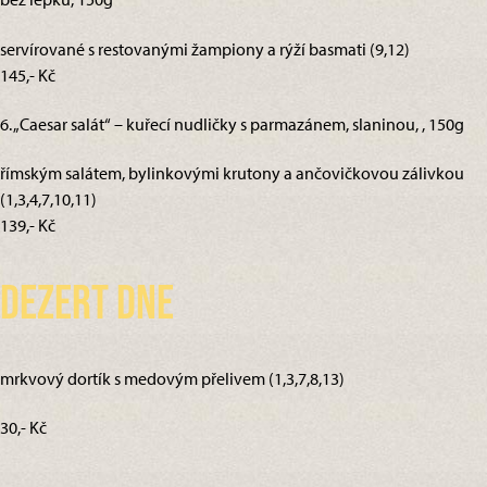
servírované s restovanými žampiony a rýží basmati (9,12)
145,- Kč
6. „Caesar salát“ – kuřecí nudličky s parmazánem, slaninou, , 150g
římským salátem, bylinkovými krutony a ančovičkovou zálivkou
(1,3,4,7,10,11)
139,- Kč
Dezert dne
mrkvový dortík s medovým přelivem (1,3,7,8,13)
30,- Kč