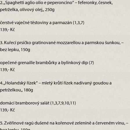
2. „Spaghetti aglio olio e peperoncino“ – feferonky, česnek,
petrželka, olivový olej,, 250g
čerstvé vaječné těstoviny a parmazán (1,3,7)
139,- Kč
3. Kuřecí prsíčko gratinované mozzarellou a parmskou šunkou, –
bez lepku, 150g
opečené grenaille brambůrky a bylinkový dip (7)
139,- Kč
4. „Holandský řízek“ – mletý krůtí řízek nadívaný goudou a
petrželkou,, 180g
domácí bramborový salát (1,3,7,9,10,11)
139,- Kč
5. Zvěřinové ragú dušené na kořenové zelenině a červeném vínu, –
bez lepku, 150g