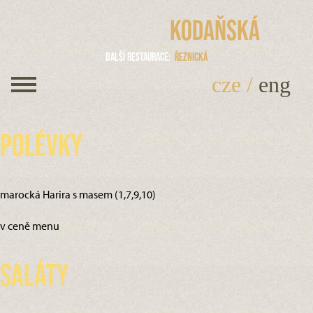
Kodaňská
Další restaurace
Řeznická
cze
/
eng
Polévky
marocká Harira s masem (1,7,9,10)
v ceně menu
Saláty