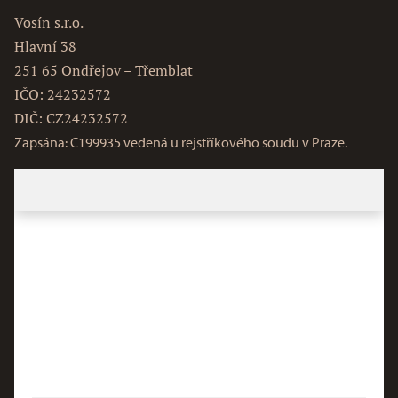
Vosín s.r.o.
Hlavní 38
251 65 Ondřejov – Třemblat
IČO: 24232572
DIČ: CZ24232572
Zapsána: C199935 vedená u rejstříkového soudu v Praze.