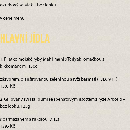
okurkový salátek – bez lepku
v ceně menu
Hlavní jídla
1. Filátko mořské ryby Mahi-mahi s Teriyaki omáčkou s
kikkomanem,, 150g
zázvorem, blanšírovanou zeleninou a rýží basmati (1,4,6,9,11)
139,- Kč
2. Grilovaný sýr Halloumi se špenátovým risottem z rýže Arborio –
bez lepku, 125g
s parmazánem a rukolou (7,12)
139,- Kč