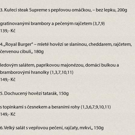
3. Kuřecí steak Supreme s pepřovou omáčkou, – bez lepku, 200g
gratinovanými brambory a pečeným rajčetem (3,7,9)
139,- Kč
4. „Royal Burger“ – mleté hovězí se slaninou, cheddarem, rajčetem,
červenou cibulí,, 180g
ledovým salátem, paprikovou majonézou, domácí bulkou a
bramborovými hranolky (1,3,7,10,11)
149,- Kč
5. Dochucený hovězí tatarák, 150g
s topinkami s česnekem a beraními rohy (1,3,6,7,9,10,11)
149,- Kč
6. Velký salát s vepřovou pečení, rajčaty, mrkví,, 150g