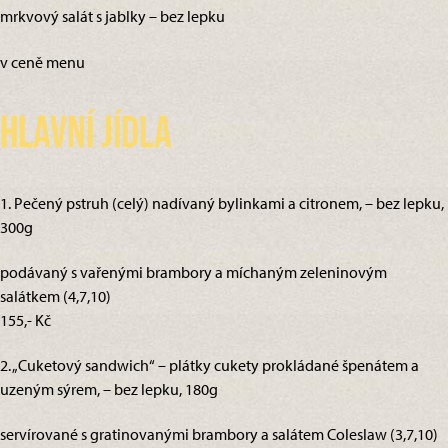
mrkvový salát s jablky – bez lepku
v ceně menu
Hlavní jídla
1. Pečený pstruh (celý) nadívaný bylinkami a citronem, – bez lepku,
300g
podávaný s vařenými brambory a míchaným zeleninovým
salátkem (4,7,10)
155,- Kč
2. „Cuketový sandwich“ – plátky cukety prokládané špenátem a
uzeným sýrem, – bez lepku, 180g
servírované s gratinovanými brambory a salátem Coleslaw (3,7,10)