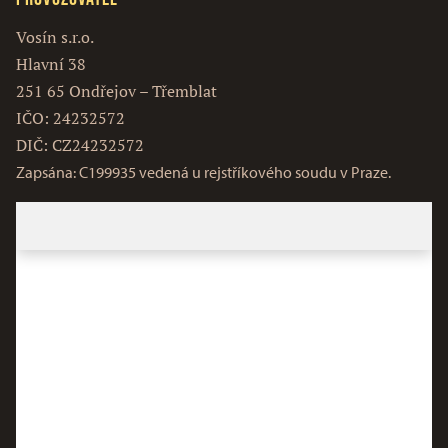
Vosín s.r.o.
Hlavní 38
251 65 Ondřejov – Třemblat
IČO: 24232572
DIČ: CZ24232572
Zapsána: C199935 vedená u rejstříkového soudu v Praze.