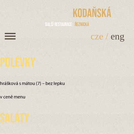
Kodaňská
Další restaurace
Řeznická
cze
/
eng
Polévky
hrášková s mátou (7) – bez lepku
v ceně menu
Saláty