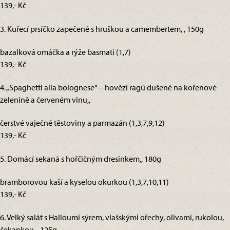
139,- Kč
3. Kuřecí prsíčko zapečené s hruškou a camembertem, , 150g
bazalková omáčka a rýže basmati (1,7)
139,- Kč
4. „Spaghetti alla bolognese“ – hovězí ragú dušené na kořenové
zelenině a červeném vinu,,
čerstvé vaječné těstoviny a parmazán (1,3,7,9,12)
139,- Kč
5. Domácí sekaná s hořčičným dresinkem,, 180g
bramborovou kaší a kyselou okurkou (1,3,7,10,11)
139,- Kč
6. Velký salát s Halloumi sýrem, vlašskými ořechy, olivami, rukolou,
čekankou, , 125g