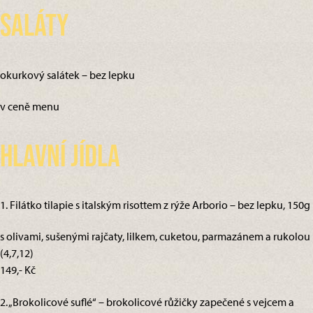
Saláty
okurkový salátek – bez lepku
v ceně menu
Hlavní jídla
1. Filátko tilapie s italským risottem z rýže Arborio – bez lepku, 150g
s olivami, sušenými rajčaty, lilkem, cuketou, parmazánem a rukolou
(4,7,12)
149,- Kč
2. „Brokolicové suflé“ – brokolicové růžičky zapečené s vejcem a