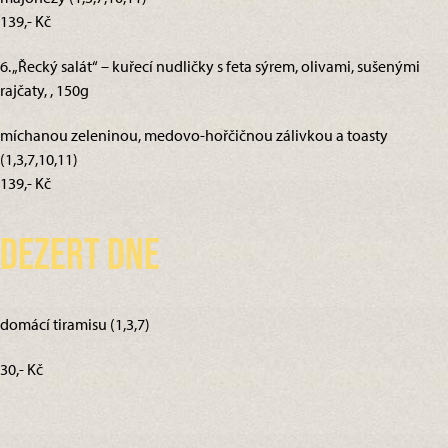
139,- Kč
6. „Řecký salát“ – kuřecí nudličky s feta sýrem, olivami, sušenými
rajčaty, , 150g
míchanou zeleninou, medovo-hořčičnou zálivkou a toasty
(1,3,7,10,11)
139,- Kč
Dezert dne
domácí tiramisu (1,3,7)
30,- Kč