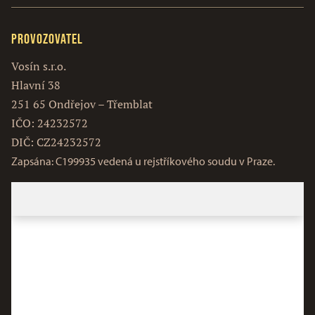
Provozovatel
Vosín s.r.o.
Hlavní 38
251 65 Ondřejov – Třemblat
IČO: 24232572
DIČ: CZ24232572
Zapsána: C199935 vedená u rejstříkového soudu v Praze.