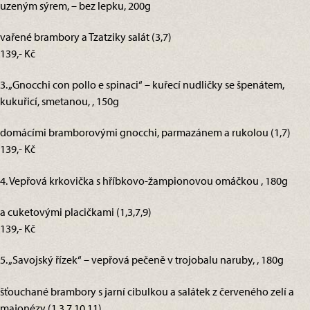
uzeným sýrem, – bez lepku, 200g
vařené brambory a Tzatziky salát (3,7)
139,- Kč
3. „Gnocchi con pollo e spinaci“ – kuřecí nudličky se špenátem,
kukuřicí, smetanou, , 150g
domácími bramborovými gnocchi, parmazánem a rukolou (1,7)
139,- Kč
4. Vepřová krkovička s hříbkovo-žampionovou omáčkou , 180g
a cuketovými placičkami (1,3,7,9)
139,- Kč
5. „Savojský řízek“ – vepřová pečeně v trojobalu naruby, , 180g
šťouchané brambory s jarní cibulkou a salátek z červeného zelí a
majonézy (1,3,7,10,11)