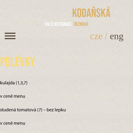
Kodaňská
Další restaurace
Řeznická
cze
/
eng
Polévky
kulajda (1,3,7)
v ceně menu
studená tomatová (7) – bez lepku
v ceně menu