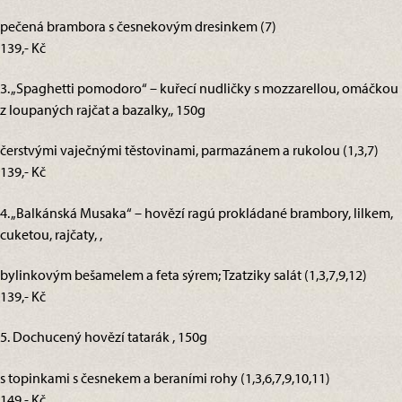
pečená brambora s česnekovým dresinkem (7)
139,- Kč
3. „Spaghetti pomodoro“ – kuřecí nudličky s mozzarellou, omáčkou
z loupaných rajčat a bazalky,, 150g
čerstvými vaječnými těstovinami, parmazánem a rukolou (1,3,7)
139,- Kč
4. „Balkánská Musaka“ – hovězí ragú prokládané brambory, lilkem,
cuketou, rajčaty, ,
bylinkovým bešamelem a feta sýrem; Tzatziky salát (1,3,7,9,12)
139,- Kč
5. Dochucený hovězí tatarák , 150g
s topinkami s česnekem a beraními rohy (1,3,6,7,9,10,11)
149,- Kč