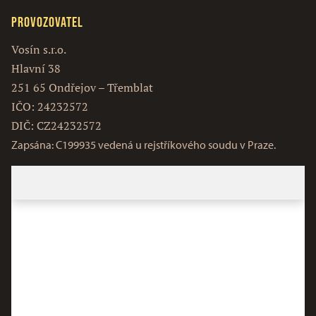
Provozovatel
Vosín s.r.o.
Hlavní 38
251 65 Ondřejov – Třemblat
IČO: 24232572
DIČ: CZ24232572
Zapsána: C199935 vedená u rejstříkového soudu v Praze.