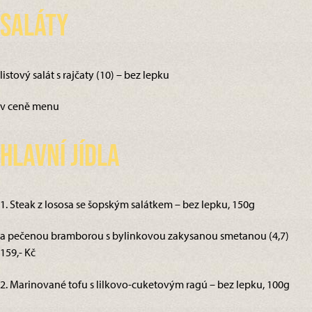
Saláty
listový salát s rajčaty (10) – bez lepku
v ceně menu
Hlavní jídla
1. Steak z lososa se šopským salátkem – bez lepku, 150g
a pečenou bramborou s bylinkovou zakysanou smetanou (4,7)
159,- Kč
2. Marinované tofu s lilkovo-cuketovým ragú – bez lepku, 100g