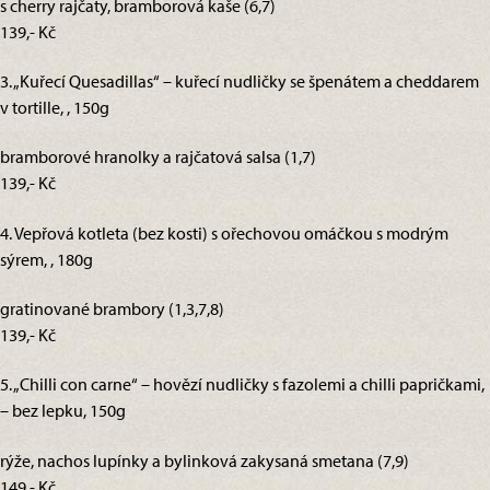
s cherry rajčaty, bramborová kaše (6,7)
139,- Kč
3. „Kuřecí Quesadillas“ – kuřecí nudličky se špenátem a cheddarem
v tortille, , 150g
bramborové hranolky a rajčatová salsa (1,7)
139,- Kč
4. Vepřová kotleta (bez kosti) s ořechovou omáčkou s modrým
sýrem, , 180g
gratinované brambory (1,3,7,8)
139,- Kč
5. „Chilli con carne“ – hovězí nudličky s fazolemi a chilli papričkami,
– bez lepku, 150g
rýže, nachos lupínky a bylinková zakysaná smetana (7,9)
149,- Kč