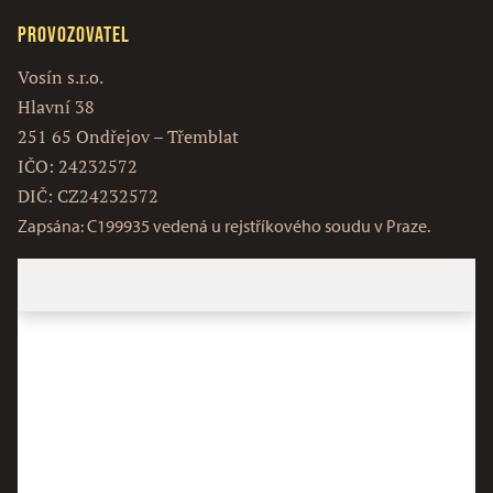
Provozovatel
Vosín s.r.o.
Hlavní 38
251 65 Ondřejov – Třemblat
IČO: 24232572
DIČ: CZ24232572
Zapsána: C199935 vedená u rejstříkového soudu v Praze.