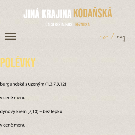
Kodaňská
Další restaurace
Řeznická
cze
/
eng
Polévky
burgundská s uzeným (1,3,7,9,12)
v ceně menu
dýňový krém (7,10) – bez lepku
v ceně menu