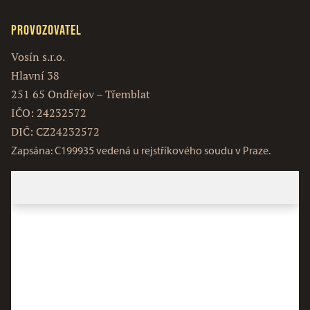
Provozovatel
Vosín s.r.o.
Hlavní 38
251 65 Ondřejov – Třemblat
IČO: 24232572
DIČ: CZ24232572
Zapsána: C199935 vedená u rejstříkového soudu v Praze.