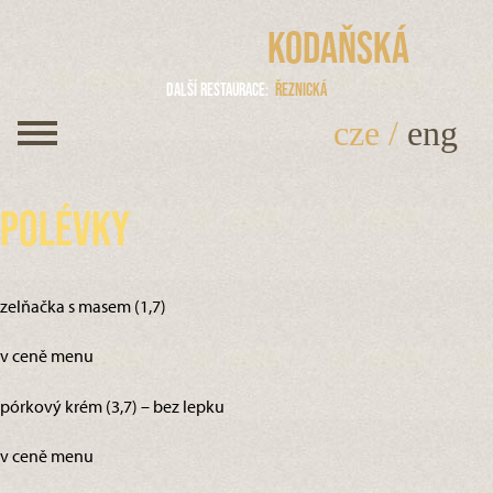
Kodaňská
Další restaurace
Řeznická
cze
/
eng
Polévky
zelňačka s masem (1,7)
v ceně menu
pórkový krém (3,7) – bez lepku
v ceně menu