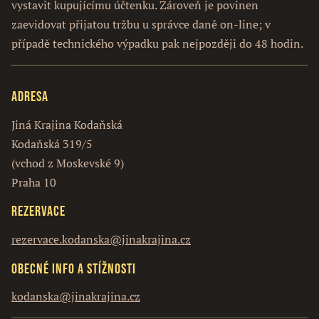
vystavit kupujícímu účtenku. Zároveň je povinen
zaevidovat přijatou tržbu u správce daně on-line; v
případě technického výpadku pak nejpozději do 48 hodin.
Adresa
Jiná Krajina Kodaňská
Kodaňská 319/5
(vchod z Moskevské 9)
Praha 10
Rezervace
rezervace.kodanska@jinakrajina.cz
Obecné info a stížnosti
kodanska@jinakrajina.cz