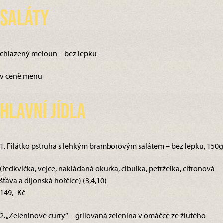
Saláty
chlazený meloun – bez lepku
v ceně menu
Hlavní jídla
1. Filátko pstruha s lehkým bramborovým salátem – bez lepku, 150g
(ředkvička, vejce, nakládaná okurka, cibulka, petrželka, citronová
šťáva a dijonská hořčice) (3,4,10)
149,- Kč
2. „Zeleninové curry“ – grilovaná zelenina v omáčce ze žlutého