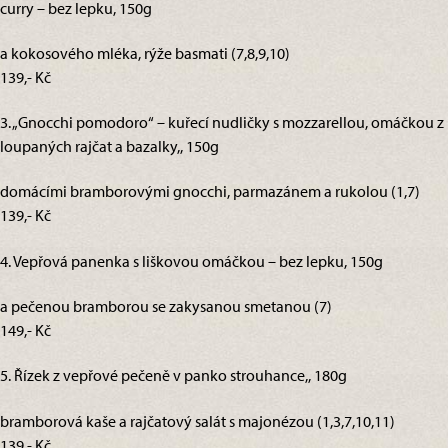
curry – bez lepku, 150g
a kokosového mléka, rýže basmati (7,8,9,10)
139,- Kč
3. „Gnocchi pomodoro“ – kuřecí nudličky s mozzarellou, omáčkou z
loupaných rajčat a bazalky,, 150g
domácími bramborovými gnocchi, parmazánem a rukolou (1,7)
139,- Kč
4. Vepřová panenka s liškovou omáčkou – bez lepku, 150g
a pečenou bramborou se zakysanou smetanou (7)
149,- Kč
5. Řízek z vepřové pečeně v panko strouhance,, 180g
bramborová kaše a rajčatový salát s majonézou (1,3,7,10,11)
139,- Kč