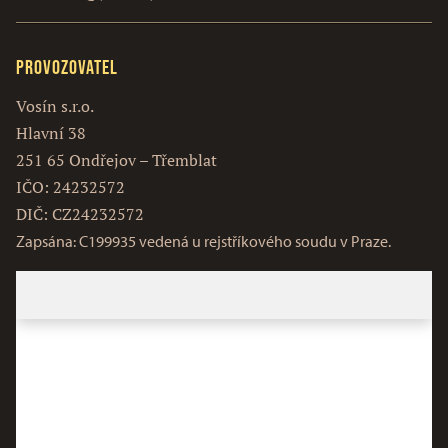
Provozovatel
Vosín s.r.o.
Hlavní 38
251 65 Ondřejov – Třemblat
IČO: 24232572
DIČ: CZ24232572
Zapsána: C199935 vedená u rejstříkového soudu v Praze.