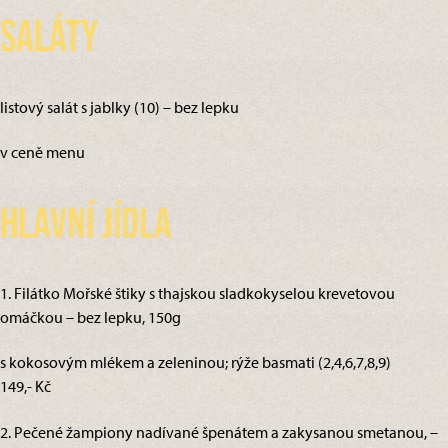
Saláty
listový salát s jablky (10) – bez lepku
v ceně menu
Hlavní jídla
1. Filátko Mořské štiky s thajskou sladkokyselou krevetovou
omáčkou – bez lepku, 150g
s kokosovým mlékem a zeleninou; rýže basmati (2,4,6,7,8,9)
149,- Kč
2. Pečené žampiony nadívané špenátem a zakysanou smetanou, –