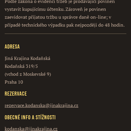
Podle zákona o evidenci tržeb je prodávající povinen
vystavit kupujícímu účtenku. Zároveň je povinen
zaevidovat přijatou tržbu u správce daně on-line; v
případě technického výpadku pak nejpozději do 48 hodin.
Adresa
Jiná Krajina Kodaňská
Kodaňská 319/5
(vchod z Moskevské 9)
Praha 10
Rezervace
rezervace.kodanska@jinakrajina.cz
Obecné info a stížnosti
kodanska@jinakrajina.cz