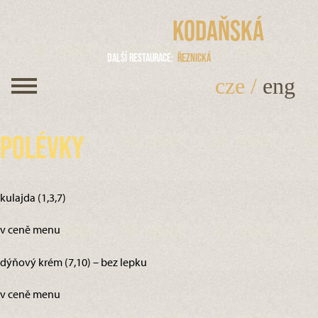
Kodaňská
Další restaurace
Řeznická
cze
/
eng
Polévky
kulajda (1,3,7)
v ceně menu
dýňový krém (7,10) – bez lepku
v ceně menu