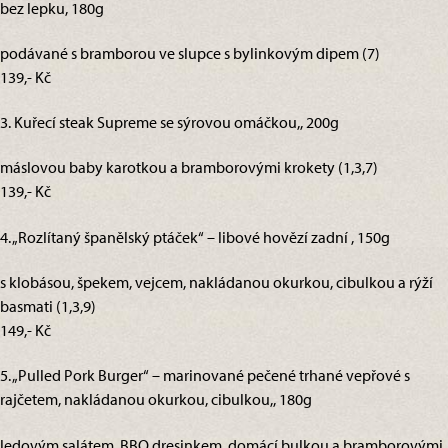
bez lepku, 180g
podávané s bramborou ve slupce s bylinkovým dipem (7)
139,- Kč
3. Kuřecí steak Supreme se sýrovou omáčkou,, 200g
máslovou baby karotkou a bramborovými krokety (1,3,7)
139,- Kč
4. „Rozlítaný španělský ptáček“ – libové hovězí zadní , 150g
s klobásou, špekem, vejcem, nakládanou okurkou, cibulkou a rýží
basmati (1,3,9)
149,- Kč
5. „Pulled Pork Burger“ – marinované pečené trhané vepřové s
rajčetem, nakládanou okurkou, cibulkou,, 180g
ledovým salátem, BBQ dresinkem, domácí bulkou a bramborovými