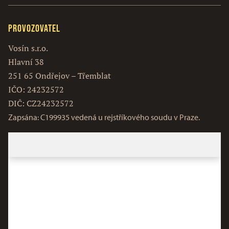
Provozovatel
Vosín s.r.o.
Hlavní 38
251 65 Ondřejov – Třemblat
IČO: 24232572
DIČ: CZ24232572
Zapsána: C199935 vedená u rejstříkového soudu v Praze.