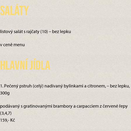
Saláty
listový salát s rajčaty (10) – bez lepku
v ceně menu
Hlavní jídla
1. Pečený pstruh (celý) nadívaný bylinkami a citronem, – bez lepku,
300g
podávaný s gratinovanými brambory a carpacciem z červené řepy
(3,4,7)
159,- Kč