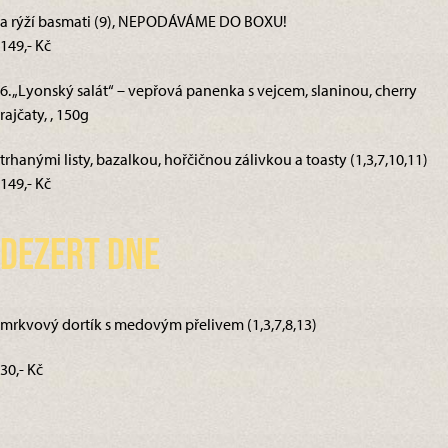
a rýží basmati (9), NEPODÁVÁME DO BOXU!
149,- Kč
6. „Lyonský salát“ – vepřová panenka s vejcem, slaninou, cherry
rajčaty, , 150g
trhanými listy, bazalkou, hořčičnou zálivkou a toasty (1,3,7,10,11)
149,- Kč
Dezert dne
mrkvový dortík s medovým přelivem (1,3,7,8,13)
30,- Kč