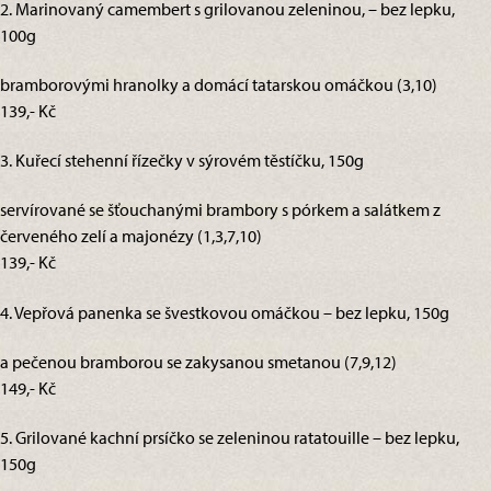
2. Marinovaný camembert s grilovanou zeleninou, – bez lepku,
100g
bramborovými hranolky a domácí tatarskou omáčkou (3,10)
139,- Kč
3. Kuřecí stehenní řízečky v sýrovém těstíčku, 150g
servírované se šťouchanými brambory s pórkem a salátkem z
červeného zelí a majonézy (1,3,7,10)
139,- Kč
4. Vepřová panenka se švestkovou omáčkou – bez lepku, 150g
a pečenou bramborou se zakysanou smetanou (7,9,12)
149,- Kč
5. Grilované kachní prsíčko se zeleninou ratatouille – bez lepku,
150g