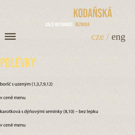
Kodaňská
Další restaurace
Řeznická
cze
/
eng
Polévky
boršč s uzeným (1,3,7,9,12)
v ceně menu
karotková s dýňovými semínky (8,10) – bez lepku
v ceně menu